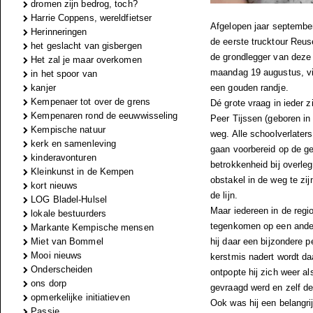
dromen zijn bedrog, toch?
Harrie Coppens, wereldfietser
Afgelopen jaar september
Herinneringen
de eerste trucktour Reus
het geslacht van gisbergen
de grondlegger van deze b
Het zal je maar overkomen
maandag 19 augustus, vie
in het spoor van
kanjer
een gouden randje.
Kempenaer tot over de grens
Dé grote vraag in ieder z
Kempenaren rond de eeuwwisseling
Peer Tijssen (geboren in 
Kempische natuur
weg. Alle schoolverlater
kerk en samenleving
gaan voorbereid op de ge
kinderavonturen
betrokkenheid bij overle
Kleinkunst in de Kempen
obstakel in de weg te zi
kort nieuws
de lijn.
LOG Bladel-Hulsel
Maar iedereen in de regi
lokale bestuurders
tegenkomen op een ande
Markante Kempische mensen
Miet van Bommel
hij daar een bijzondere p
Mooi nieuws
kerstmis nadert wordt d
Onderscheiden
ontpopte hij zich weer al
ons dorp
gevraagd werd en zelf de
opmerkelijke initiatieven
Ook was hij een belangri
Passie