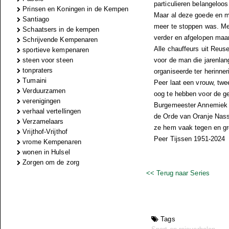
particulieren belangeloo
Prinsen en Koningen in de Kempen
Maar al deze goede en moo
Santiago
meer te stoppen was. Met 
Schaatsers in de kempen
verder en afgelopen maand
Schrijvende Kempenaren
Alle chauffeurs uit Reu
sportieve kempenaren
steen voor steen
voor de man die jarenlan
tonpraters
organiseerde ter herinner
Tumaini
Peer laat een vrouw, twe
Verduurzamen
oog te hebben voor de ge
verenigingen
Burgemeester Annemiek v
verhaal vertellingen
de Orde van Oranje Nassa
Verzamelaars
ze hem vaak tegen en gr
Vrijthof-Vrijthof
Peer Tijssen 1951-2024
vrome Kempenaren
wonen in Hulsel
Zorgen om de zorg
<< Terug naar Series
Tags