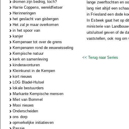
dromen zijn bedrog, toch?
lange zwerftochten en oo
Harrie Coppens, wereldfietser
lang niet altijd een sch
Herinneringen
in Friesland een dode ko
het geslacht van gisbergen
In Esbeek gaat het op d
Het zal je maar overkomen
ministerie van Landbouw-
in het spoor van
uitsluitsel geven of de 
kanjer
vaststellen, ook nog om w
Kempenaer tot over de grens
Kempenaren rond de eeuwwisseling
Kempische natuur
<< Terug naar Series
kerk en samenleving
kinderavonturen
Kleinkunst in de Kempen
kort nieuws
LOG Bladel-Hulsel
lokale bestuurders
Markante Kempische mensen
Miet van Bommel
Mooi nieuws
Onderscheiden
ons dorp
opmerkelijke initiatieven
Passie