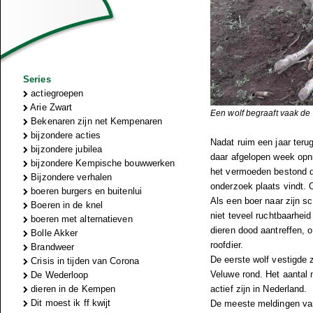
Series
actiegroepen
Arie Zwart
Een wolf begraaft vaak de k
Bekenaren zijn net Kempenaren
bijzondere acties
Nadat ruim een jaar teru
bijzondere jubilea
daar afgelopen week opn
bijzondere Kempische bouwwerken
het vermoeden bestond d
Bijzondere verhalen
onderzoek plaats vindt.
boeren burgers en buitenlui
Als een boer naar zijn sc
Boeren in de knel
niet teveel ruchtbaarheid
boeren met alternatieven
dieren dood aantreffen, o
Bolle Akker
roofdier.
Brandweer
De eerste wolf vestigde z
Crisis in tijden van Corona
Veluwe rond. Het aantal 
De Wederloop
dieren in de Kempen
actief zijn in Nederland.
Dit moest ik ff kwijt
De meeste meldingen van