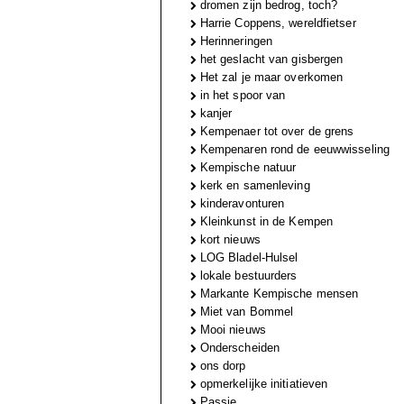
dromen zijn bedrog, toch?
Harrie Coppens, wereldfietser
Herinneringen
het geslacht van gisbergen
Het zal je maar overkomen
in het spoor van
kanjer
Kempenaer tot over de grens
Kempenaren rond de eeuwwisseling
Kempische natuur
kerk en samenleving
kinderavonturen
Kleinkunst in de Kempen
kort nieuws
LOG Bladel-Hulsel
lokale bestuurders
Markante Kempische mensen
Miet van Bommel
Mooi nieuws
Onderscheiden
ons dorp
opmerkelijke initiatieven
Passie