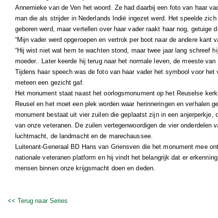
Annemieke van de Ven het woord. Ze had daarbij een foto van haar vade
man die als strijder in Nederlands Indië ingezet werd. Het speelde zich 
geboren werd, maar vertellen over haar vader raakt haar nog, getuige d
“Mijn vader werd opgeroepen en vertrok per boot naar de andere kant va
“Hij wist niet wat hem te wachten stond, maar twee jaar lang schreef hi
moeder.. Later keerde hij terug naar het normale leven, de meeste van z
Tijdens haar speech was de foto van haar vader het symbool voor het
meteen een gezicht gaf.
Het monument staat naast het oorlogsmonument op het Reuselse kerkpl
Reusel en het moet een plek worden waar herinneringen en verhalen g
monument bestaat uit vier zuilen die geplaatst zijn in een anjerperkje,
van onze veteranen. De zuilen vertegenwoordigen de vier onderdelen v
luchtmacht, de landmacht en de marechaussee.
Luitenant-Generaal BD Hans van Griensven die het monument mee onth
nationale veteranen platform en hij vindt het belangrijk dat er erkenning
mensen binnen onze krijgsmacht doen en deden.
<< Terug naar Series