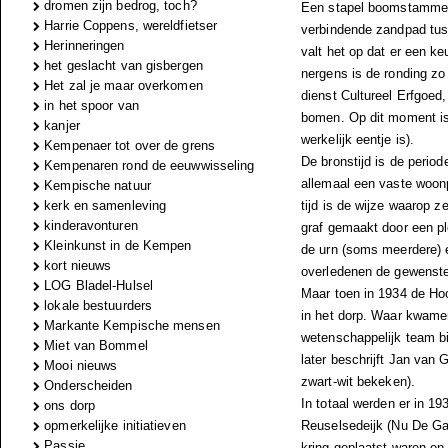
dromen zijn bedrog, toch?
Een stapel boomstammen
Harrie Coppens, wereldfietser
verbindende zandpad tus
Herinneringen
valt het op dat er een ke
het geslacht van gisbergen
nergens is de ronding zo
Het zal je maar overkomen
dienst Cultureel Erfgoed
in het spoor van
bomen. Op dit moment is h
kanjer
werkelijk eentje is).
Kempenaer tot over de grens
De bronstijd is de perio
Kempenaren rond de eeuwwisseling
allemaal een vaste woon
Kempische natuur
kerk en samenleving
tijd is de wijze waarop 
kinderavonturen
graf gemaakt door een p
Kleinkunst in de Kempen
de urn (soms meerdere) 
kort nieuws
overledenen de gewenste
LOG Bladel-Hulsel
Maar toen in 1934 de Ho
lokale bestuurders
in het dorp. Waar kwame
Markante Kempische mensen
wetenschappelijk team bi
Miet van Bommel
later beschrijft Jan van 
Mooi nieuws
zwart-wit bekeken).
Onderscheiden
In totaal werden er in 1
ons dorp
opmerkelijke initiatieven
Reuselsedeijk (Nu De Gag
Passie
kring geplaatst waren en