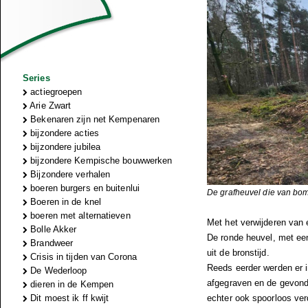
Series
actiegroepen
Arie Zwart
Bekenaren zijn net Kempenaren
bijzondere acties
bijzondere jubilea
bijzondere Kempische bouwwerken
Bijzondere verhalen
boeren burgers en buitenlui
De grafheuvel die van bome
Boeren in de knel
boeren met alternatieven
Met het verwijderen van 
Bolle Akker
De ronde heuvel, met een
Brandweer
uit de bronstijd.
Crisis in tijden van Corona
Reeds eerder werden er i
De Wederloop
afgegraven en de gevonde
dieren in de Kempen
Dit moest ik ff kwijt
echter ook spoorloos ve