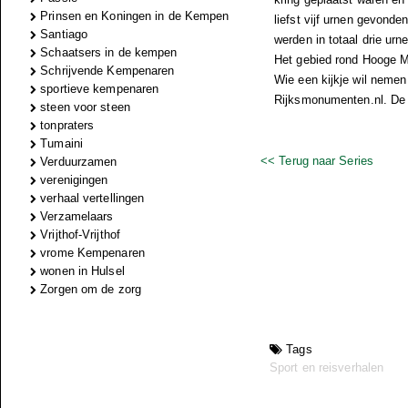
Prinsen en Koningen in de Kempen
liefst vijf urnen gevond
Santiago
werden in totaal drie ur
Schaatsers in de kempen
Het gebied rond Hooge Mi
Schrijvende Kempenaren
Wie een kijkje wil nemen
sportieve kempenaren
Rijksmonumenten.nl. De 
steen voor steen
tonpraters
Tumaini
<< Terug naar Series
Verduurzamen
verenigingen
verhaal vertellingen
Verzamelaars
Vrijthof-Vrijthof
vrome Kempenaren
wonen in Hulsel
Zorgen om de zorg
Tags
Sport en reisverhalen