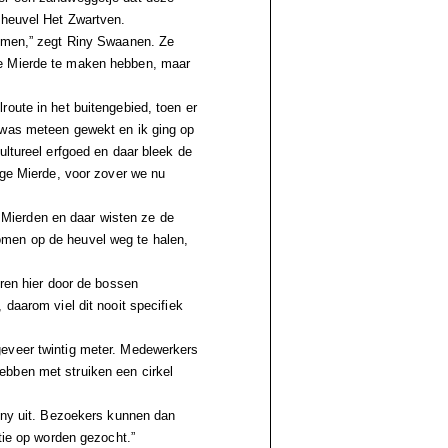
fheuvel Het Zwartven.
wamen,” zegt Riny Swaanen. Ze
ge Mierde te maken hebben, maar
oute in het buitengebied, toen er
 was meteen gewekt en ik ging op
ultureel erfgoed en daar bleek de
oge Mierde, voor zover we nu
Mierden en daar wisten ze de
omen op de heuvel weg te halen,
eren hier door de bossen
 daarom viel dit nooit specifiek
geveer twintig meter. Medewerkers
ebben met struiken een cirkel
Riny uit. Bezoekers kunnen dan
tie op worden gezocht.”