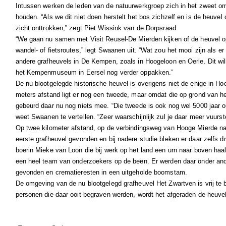
Intussen werken de leden van de natuurwerkgroep zich in het zweet om 
houden. “Als we dit niet doen herstelt het bos zichzelf en is de heuve
zicht onttrokken,” zegt Piet Wissink van de Dorpsraad.
“We gaan nu samen met Visit Reusel-De Mierden kijken of de heuvel 
wandel- of fietsroutes,” legt Swaanen uit. “Wat zou het mooi zijn als e
andere grafheuvels in De Kempen, zoals in Hoogeloon en Oerle. Dit w
het Kempenmuseum in Eersel nog verder oppakken.”
De nu blootgelegde historische heuvel is overigens niet de enige in H
meters afstand ligt er nog een tweede, maar omdat die op grond van he
gebeurd daar nu nog niets mee. “Die tweede is ook nog wel 5000 jaar ou
weet Swaanen te vertellen. “Zeer waarschijnlijk zul je daar meer vuurst
Op twee kilometer afstand, op de verbindingsweg van Hooge Mierde na
eerste grafheuvel gevonden en bij nadere studie bleken er daar zelfs dri
boerin Mieke van Loon die bij werk op het land een urn naar boven haa
een heel team van onderzoekers op de been. Er werden daar onder and
gevonden en crematieresten in een uitgeholde boomstam.
De omgeving van de nu blootgelegd grafheuvel Het Zwartven is vrij te 
personen die daar ooit begraven werden, wordt het afgeraden de heuvel