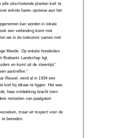
alle uitschietende planten kort te
l over enkele haren opnieuw aan het
opgenomen kan worden in lokale
r ook een verbinding komt met
illen we in de toekomst samen met
ooge Mierde. Op enkele honderden
t Brabants Landschap ligt,
ders en komt uit de steentijd,”
een aantreffen.”
ar Reusel, werd al in 1934 een
e kort bij elkaar te liggen. Het was
lde, haar ontdekking bracht toen
ere restanten van paalgaten
bezoeken, maar uit respect voor de
 te betreden.