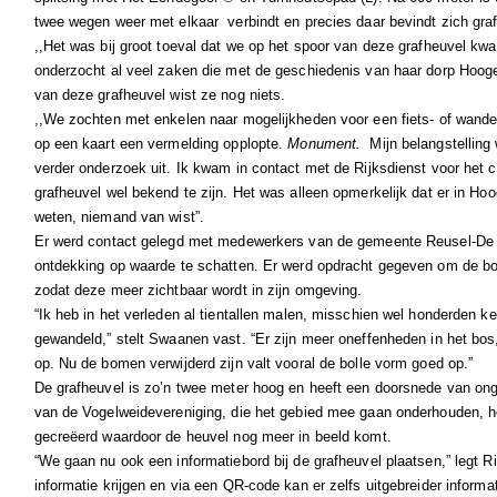
twee wegen weer met elkaar verbindt en precies daar bevindt zich gra
,,Het was bij groot toeval dat we op het spoor van deze grafheuvel k
onderzocht al veel zaken die met de geschiedenis van haar dorp Hoo
van deze grafheuvel wist ze nog niets.
,,We zochten met enkelen naar mogelijkheden voor een fiets- of wandelr
op een kaart een vermelding opplopte.
Monument.
Mijn belangstelling
verder onderzoek uit. Ik kwam in contact met de Rijksdienst voor het c
grafheuvel wel bekend te zijn. Het was alleen opmerkelijk dat er in Ho
weten, niemand van wist”.
Er werd contact gelegd met medewerkers van de gemeente Reusel-De 
ontdekking op waarde te schatten. Er werd opdracht gegeven om de b
zodat deze meer zichtbaar wordt in zijn omgeving.
“Ik heb in het verleden al tientallen malen, misschien wel honderden k
gewandeld,” stelt Swaanen vast. “Er zijn meer oneffenheden in het bos,
op. Nu de bomen verwijderd zijn valt vooral de bolle vorm goed op.”
De grafheuvel is zo’n twee meter hoog en heeft een doorsnede van on
van de Vogelweidevereniging, die het gebied mee gaan onderhouden, h
gecreëerd waardoor de heuvel nog meer in beeld komt.
“We gaan nu ook een informatiebord bij de grafheuvel plaatsen,” legt 
informatie krijgen en via een QR-code kan er zelfs uitgebreider informa