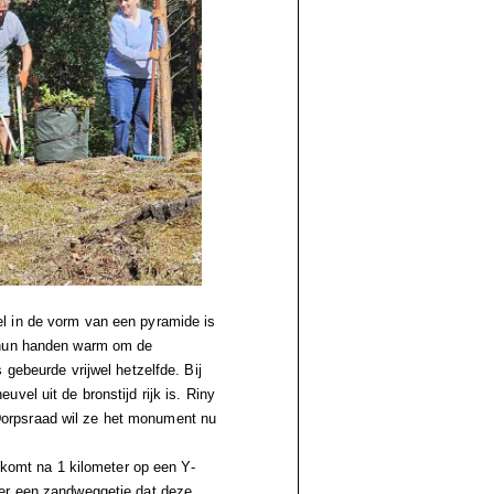
l in de vorm van een pyramide is
n hun handen warm om de
 gebeurde vrijwel hetzelfde. Bij
vel uit de bronstijd rijk is. Riny
orpsraad wil ze het monument nu
, komt na 1 kilometer op een Y-
 er een zandweggetje dat deze