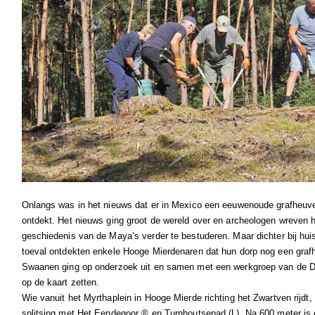
Onlangs was in het nieuws dat er in Mexico een eeuwenoude grafheuve
ontdekt. Het nieuws ging groot de wereld over en archeologen wreve
geschiedenis van de Maya’s verder te bestuderen. Maar dichter bij huis
toeval ontdekten enkele Hooge Mierdenaren dat hun dorp nog een grafheu
Swaanen ging op onderzoek uit en samen met een werkgroep van de D
op de kaart zetten.
Wie vanuit het Myrthaplein in Hooge Mierde richting het Zwartven rijdt
splitsing met Het Eendegoor ® en Turnhoutsepad (L). Na 600 meter is