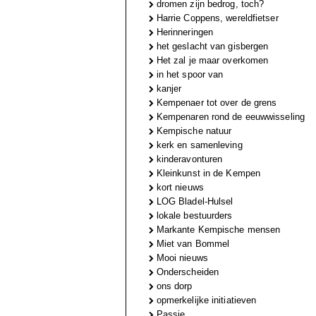
dromen zijn bedrog, toch?
Harrie Coppens, wereldfietser
Herinneringen
het geslacht van gisbergen
Het zal je maar overkomen
in het spoor van
kanjer
Kempenaer tot over de grens
Kempenaren rond de eeuwwisseling
Kempische natuur
kerk en samenleving
kinderavonturen
Kleinkunst in de Kempen
kort nieuws
LOG Bladel-Hulsel
lokale bestuurders
Markante Kempische mensen
Miet van Bommel
Mooi nieuws
Onderscheiden
ons dorp
opmerkelijke initiatieven
Passie