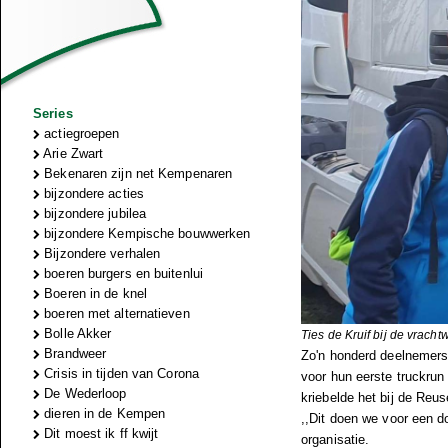
Series
actiegroepen
Arie Zwart
Bekenaren zijn net Kempenaren
bijzondere acties
bijzondere jubilea
bijzondere Kempische bouwwerken
Bijzondere verhalen
boeren burgers en buitenlui
Boeren in de knel
boeren met alternatieven
Bolle Akker
Ties de Kruif bij de vrach
Brandweer
Zo'n honderd deelnemers
Crisis in tijden van Corona
voor hun eerste truckrun
De Wederloop
kriebelde het bij de Reu
dieren in de Kempen
,,Dit doen we voor een do
Dit moest ik ff kwijt
organisatie.