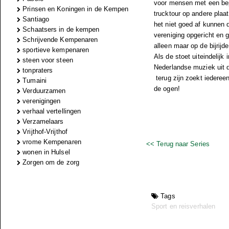
voor mensen met een bepe
Prinsen en Koningen in de Kempen
trucktour op andere plaa
Santiago
het niet goed af kunnen 
Schaatsers in de kempen
vereniging opgericht en 
Schrijvende Kempenaren
alleen maar op de bijrijd
sportieve kempenaren
Als de stoet uiteindelij
steen voor steen
Nederlandse muziek uit 
tonpraters
terug zijn zoekt iedereen
Tumaini
de ogen!
Verduurzamen
verenigingen
verhaal vertellingen
Verzamelaars
Vrijthof-Vrijthof
vrome Kempenaren
<< Terug naar Series
wonen in Hulsel
Zorgen om de zorg
Tags
Sport en reisverhalen