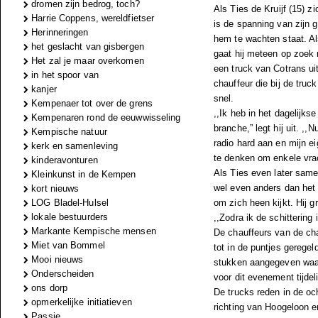
dromen zijn bedrog, toch?
Als Ties de Kruijf (15) 
Harrie Coppens, wereldfietser
is de spanning van zijn g
Herinneringen
hem te wachten staat. Al
het geslacht van gisbergen
gaat hij meteen op zoek na
Het zal je maar overkomen
een truck van Cotrans ui
in het spoor van
chauffeur die bij de truck
kanjer
snel.
Kempenaer tot over de grens
,,Ik heb in het dagelijks
Kempenaren rond de eeuwwisseling
branche,” legt hij uit. ,
Kempische natuur
radio hard aan en mijn e
kerk en samenleving
te denken om enkele vra
kinderavonturen
Als Ties even later same
Kleinkunst in de Kempen
wel even anders dan het b
kort nieuws
LOG Bladel-Hulsel
om zich heen kijkt. Hij 
lokale bestuurders
,,Zodra ik de schittering 
Markante Kempische mensen
De chauffeurs van de cha
Miet van Bommel
tot in de puntjes geregel
Mooi nieuws
stukken aangegeven waar
Onderscheiden
voor dit evenement tijdel
ons dorp
De trucks reden in de oc
opmerkelijke initiatieven
richting van Hoogeloon en
Passie