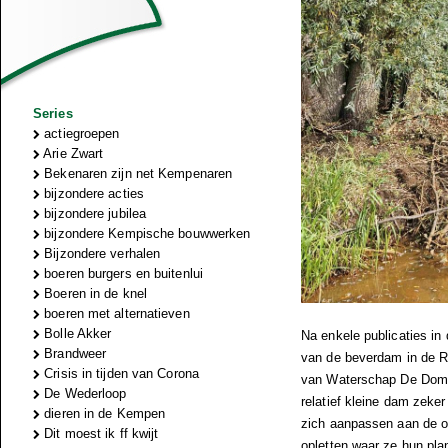
Series
actiegroepen
Arie Zwart
Bekenaren zijn net Kempenaren
bijzondere acties
bijzondere jubilea
bijzondere Kempische bouwwerken
Bijzondere verhalen
boeren burgers en buitenlui
Boeren in de knel
boeren met alternatieven
Bolle Akker
Na enkele publicaties in
Brandweer
van de beverdam in de Ra
Crisis in tijden van Corona
van Waterschap De Domme
De Wederloop
relatief kleine dam zeker
dieren in de Kempen
zich aanpassen aan de om
Dit moest ik ff kwijt
opletten waar ze hun pl