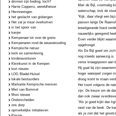
dromen zijn bedrog, toch?
Mari de Bijl, voormalig b
Harrie Coppens, wereldfietser
waterschap, trok de stou
Herinneringen
“Kijk, daar vliegt een bi
het geslacht van gisbergen
Het zal je maar overkomen
passen langs De Raamsloo
in het spoor van
breedgerande hoed verder 
kanjer
nauwelijks geregend heef
Kempenaer tot over de grens
Even verder blijkt waaro
Kempenaren rond de eeuwwisseling
opgehoogd.
Kempische natuur
Als De Bijl goed om zich 
kerk en samenleving
nog steeds aanwezig is. “
kinderavonturen
verse knaagsporen aan 
Kleinkunst in de Kempen
Hij gaat bij zijn waarnem
kort nieuws
hoger waterpeil zorgen in
LOG Bladel-Hulsel
lokale bestuurders
droog komt te staan verdw
Markante Kempische mensen
Het toont volgens de nat
Miet van Bommel
zijn. De keuze om de dam 
Mooi nieuws
dan ook zwaar overdreve
Onderscheiden
“Als je goed kijkt dan l
ons dorp
rand van de beek. De kan
opmerkelijke initiatieven
als je ziet dat het groo
Passie