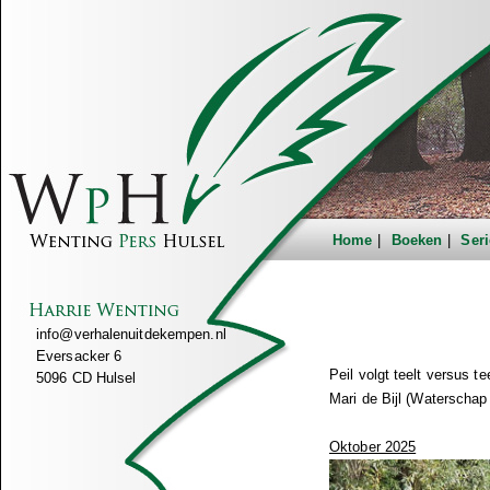
Home
Boeken
Seri
info@verhalenuitdekempen.nl
Eversacker 6
Peil volgt teelt versus tee
5096 CD Hulsel
Mari de Bijl (Waterscha
Oktober 2025