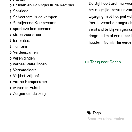
De Bijl heeft zich nu vo
Prinsen en Koningen in de Kempen
het dagelijks bestuur va
Santiago
wijziging: niet het peil v
Schaatsers in de kempen
Schrijvende Kempenaren
“het is vooral de angst 
sportieve kempenaren
verstand te blijven gebru
steen voor steen
droge tijden alleen maar
tonpraters
houden. Nu lijkt hij eerd
Tumaini
Verduurzamen
verenigingen
<< Terug naar Series
verhaal vertellingen
Verzamelaars
Vrijthof-Vrijthof
vrome Kempenaren
wonen in Hulsel
Zorgen om de zorg
Tags
Sport en reisverhalen