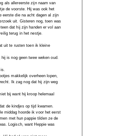
g als allereerste zijn naam van
tje de voorste. Hij was ook het
 eerste die na acht dagen al zijn
erzoek uit. Gisteren nog, toen was
teen dat hij zijn handen er vol aan
lig terug in het nestje.
 uit te rusten toen ik kleine
t hij is nog geen twee weken oud.
is.
pootjes makkelijk overheen lopen,
cht. Ik zag nog dat hij zijn weg
iet bij want hij kroop helemaal
at de kindjes op tijd kwamen.
de middag hoorde ik voor het eerst
men met hun pappie tilden ze de
 was. Logisch, want Heppie was