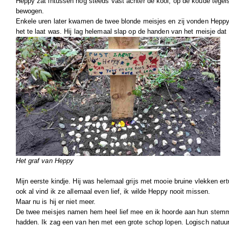
Heppy zat intussen nog steeds vast achter de kooi, op de koude tegels.
bewogen.
Enkele uren later kwamen de twee blonde meisjes en zij vonden Heppy
het te laat was. Hij lag helemaal slap op de handen van het meisje da
Het graf van Heppy
Mijn eerste kindje. Hij was helemaal grijs met mooie bruine vlekken er
ook al vind ik ze allemaal even lief, ik wilde Heppy nooit missen.
Maar nu is hij er niet meer.
De twee meisjes namen hem heel lief mee en ik hoorde aan hun stemme
hadden. Ik zag een van hen met een grote schop lopen. Logisch natuur