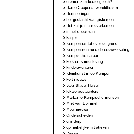
dromen zijn bedrog, toch?
Harrie Coppens, wereldfietser
Herinneringen
het geslacht van gisbergen
Het zal je maar overkomen
in het spoor van
kanjer
Kempenaer tot over de grens
Kempenaren rond de eeuwwisseling
Kempische natuur
kerk en samenleving
kinderavonturen
Kleinkunst in de Kempen
kort nieuws
LOG Bladel-Hulsel
lokale bestuurders
Markante Kempische mensen
Miet van Bommel
Mooi nieuws
Onderscheiden
ons dorp
opmerkelijke initiatieven
Passie