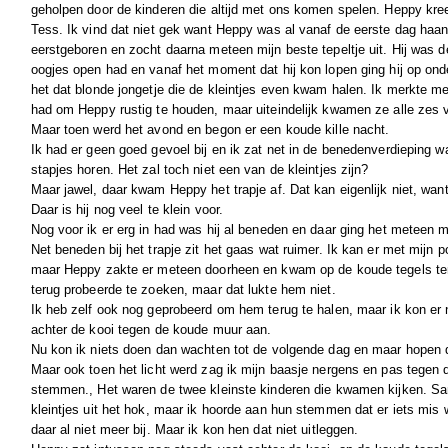
geholpen door de kinderen die altijd met ons komen spelen. Heppy kree
Tess. Ik vind dat niet gek want Heppy was al vanaf de eerste dag haan
eerstgeboren en zocht daarna meteen mijn beste tepeltje uit. Hij was de
oogjes open had en vanaf het moment dat hij kon lopen ging hij op ond
het dat blonde jongetje die de kleintjes even kwam halen. Ik merkte me
had om Heppy rustig te houden, maar uiteindelijk kwamen ze alle zes vei
Maar toen werd het avond en begon er een koude kille nacht.
Ik had er geen goed gevoel bij en ik zat net in de benedenverdieping wat
stapjes horen. Het zal toch niet een van de kleintjes zijn?
Maar jawel, daar kwam Heppy het trapje af. Dat kan eigenlijk niet, wan
Daar is hij nog veel te klein voor.
Nog voor ik er erg in had was hij al beneden en daar ging het meteen m
Net beneden bij het trapje zit het gaas wat ruimer. Ik kan er met mijn 
maar Heppy zakte er meteen doorheen en kwam op de koude tegels tere
terug probeerde te zoeken, maar dat lukte hem niet.
Ik heb zelf ook nog geprobeerd om hem terug te halen, maar ik kon er n
achter de kooi tegen de koude muur aan.
Nu kon ik niets doen dan wachten tot de volgende dag en maar hopen d
Maar ook toen het licht werd zag ik mijn baasje nergens en pas tegen 
stemmen., Het waren de twee kleinste kinderen die kwamen kijken. Sa
kleintjes uit het hok, maar ik hoorde aan hun stemmen dat er iets mis
daar al niet meer bij. Maar ik kon hen dat niet uitleggen.