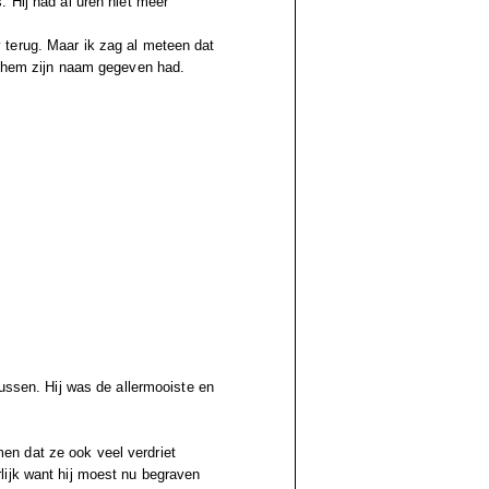
 Hij had al uren niet meer
 terug. Maar ik zag al meteen dat
t hem zijn naam gegeven had.
tussen. Hij was de allermooiste en
n dat ze ook veel verdriet
lijk want hij moest nu begraven