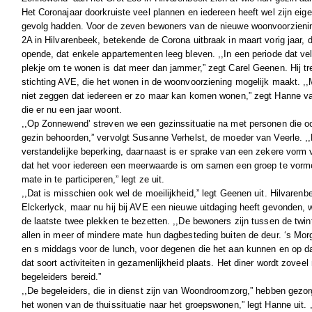
Het Coronajaar doorkruiste veel plannen en iedereen heeft wel zijn eig
gevolg hadden. Voor de zeven bewoners van de nieuwe woonvoorzieni
2A in Hilvarenbeek, betekende de Corona uitbraak in maart vorig jaar,
opende, dat enkele appartementen leeg bleven. ,,In een periode dat ve
plekje om te wonen is dat meer dan jammer,” zegt Carel Geenen. Hij tr
stichting AVE, die het wonen in de woonvoorziening mogelijk maakt. ,
niet zeggen dat iedereen er zo maar kan komen wonen,” zegt Hanne v
die er nu een jaar woont.
,,Op Zonnewend’ streven we een gezinssituatie na met personen die oor
gezin behoorden,” vervolgt Susanne Verhelst, de moeder van Veerle. 
verstandelijke beperking, daarnaast is er sprake van een zekere vorm
dat het voor iedereen een meerwaarde is om samen een groep te vorme
mate in te participeren,” legt ze uit.
,,Dat is misschien ook wel de moeilijkheid,” legt Geenen uit. Hilvarenb
Elckerlyck, maar nu hij bij AVE een nieuwe uitdaging heeft gevonden, 
de laatste twee plekken te bezetten. ,,De bewoners zijn tussen de twin
allen in meer of mindere mate hun dagbesteding buiten de deur. ‘s Morg
en s middags voor de lunch, voor degenen die het aan kunnen en op d
dat soort activiteiten in gezamenlijkheid plaats. Het diner wordt zove
begeleiders bereid.”
,,De begeleiders, die in dienst zijn van Woondroomzorg,” hebben gez
het wonen van de thuissituatie naar het groepswonen,” legt Hanne uit. ,