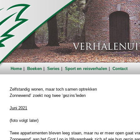
Home
Boeken
Series
Sport en reisverhalen
Contact
Zelfstandig wonen, maar toch samen optrekken
Zonnewend’ zoekt nog twee ‘gezins’leden
Juni 2021
(foto volgt later)
Twee appartementen bleven leeg staan, maar nu er meer open gaat vr
Zonnewend’ aan het Grot Loo in Hilvarenbeek zich af wie hun gezin aa