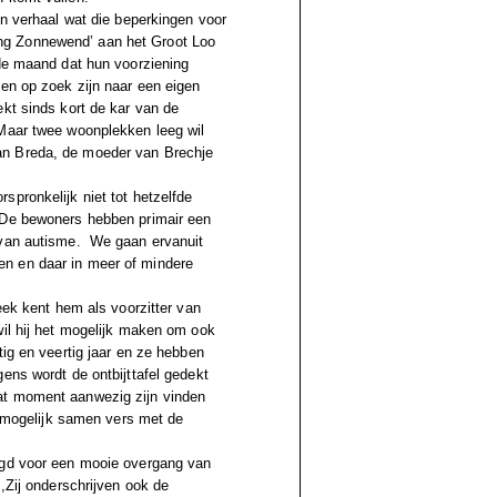
en verhaal wat die beperkingen voor
ng Zonnewend’ aan het Groot Loo
 de maand dat hun voorziening
len op zoek zijn naar een eigen
ekt sinds kort de kar van de
,Maar twee woonplekken leeg wil
an Breda, de moeder van Brechje
spronkelijk niet tot hetzelfde
,,De bewoners hebben primair een
 van autisme. We gaan ervanuit
n en daar in meer of mindere
eek kent hem als voorzitter van
wil hij het mogelijk maken om ook
tig en veertig jaar en ze hebben
ens wordt de ontbijttafel gedekt
at moment aanwezig zijn vinden
el mogelijk samen vers met de
orgd voor een mooie overgang van
,Zij onderschrijven ook de