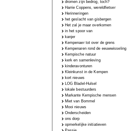
dromen zijn bedrog, toch?
Harrie Coppens, wereldfietser
Herinneringen
het geslacht van gisbergen
Het zal je maar overkomen
in het spoor van
kanjer
Kempenaer tot over de grens
Kempenaren rond de eeuwwisseling
Kempische natuur
kerk en samenleving
kinderavonturen
Kleinkunst in de Kempen
kort nieuws
LOG Bladel-Hulsel
lokale bestuurders
Markante Kempische mensen
Miet van Bommel
Mooi nieuws
Onderscheiden
ons dorp
opmerkelijke initiatieven
Passie