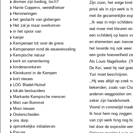
dromen zijn bedrog, toch?
Zijn zoon, het enige kind
Harrie Coppens, wereldfietser
privé als in zijn werk is 
Herinneringen
met de gezamenlijke expo
het geslacht van gisbergen
,,Ik was in mijn schilders
Het zal je maar overkomen
wat meer met kleuren en 
in het spoor van
een schilderij op basis v
kanjer
en elementen aan toevoeg
Kempenaer tot over de grens
het leverde mij ook weer
Kempenaren rond de eeuwwisseling
een grote hoeveelheid ze
Kempische natuur
kerk en samenleving
Als Louis Nagelkerke (76)
kinderavonturen
De Kei, weet hij niet goe
Kleinkunst in de Kempen
Yuri moet beschrijven.
kort nieuws
,,Hij was altijd op zoek
LOG Bladel-Hulsel
bekenden, zoals van Char
lokale bestuurders
anderen weggooiden om ze
Markante Kempische mensen
zeker zijn handelsmerk.
Miet van Bommel
Vooral in coronatijd ma
Mooi nieuws
Ik hoor hem nog zeggen: 
Onderscheiden
van zijn werk hing nog b
ons dorp
opmerkelijke initiatieven
het door de expositie een 
Passie