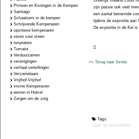
Onlangs maakte Louis nog
Prinsen en Koningen in de Kempen
zijn passie ook veel men
Santiago
een aantal beroemde compo
Schaatsers in de kempen
tijdens de expositie aa
Schrijvende Kempenaren
De expositie in de Kei i
sportieve kempenaren
steen voor steen
tonpraters

Tumaini
Verduurzamen
verenigingen
<< Terug naar Series
verhaal vertellingen
Verzamelaars
Vrijthof-Vrijthof
vrome Kempenaren
wonen in Hulsel
Zorgen om de zorg
Tags
Sport en reisverhalen