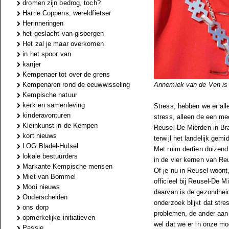
dromen zijn bedrog, toch?
Harrie Coppens, wereldfietser
Herinneringen
het geslacht van gisbergen
Het zal je maar overkomen
in het spoor van
kanjer
Kempenaer tot over de grens
Kempenaren rond de eeuwwisseling
Annemiek van de Ven is 
Kempische natuur
kerk en samenleving
Stress, hebben we er all
kinderavonturen
stress, alleen de een me
Kleinkunst in de Kempen
Reusel-De Mierden in Bra
kort nieuws
terwijl het landelijk gem
LOG Bladel-Hulsel
Met ruim dertien duizend
lokale bestuurders
in de vier kernen van Re
Markante Kempische mensen
Of je nu in Reusel woont,
Miet van Bommel
officieel bij Reusel-De M
Mooi nieuws
daarvan is de gezondheid
Onderscheiden
onderzoek blijkt dat stre
ons dorp
problemen, de ander aan
opmerkelijke initiatieven
wel dat we er in onze mo
Passie