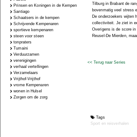
Tilburg in Brabant de ran
Prinsen en Koningen in de Kempen
bovenmatig veel stress er
Santiago
De onderzoekers wijten h
Schaatsers in de kempen
collectiviteit. Je ziet i
Schrijvende Kempenaren
Overigens is de score in
sportieve kempenaren
Reusel-De Mierden, maar a
steen voor steen
tonpraters
Tumaini
Verduurzamen
verenigingen
<< Terug naar Series
verhaal vertellingen
Verzamelaars
Vrijthof-Vrijthof
vrome Kempenaren
wonen in Hulsel
Zorgen om de zorg
Tags
Sport en reisverhalen