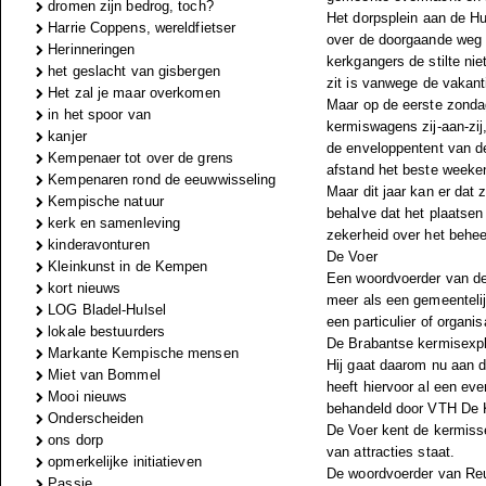
dromen zijn bedrog, toch?
Het dorpsplein aan de Hui
Harrie Coppens, wereldfietser
over de doorgaande weg (
Herinneringen
kerkgangers de stilte ni
het geslacht van gisbergen
zit is vanwege de vakan
Het zal je maar overkomen
Maar op de eerste zondag
in het spoor van
kermiswagens zij-aan-zij,
kanjer
de enveloppentent van de 
Kempenaer tot over de grens
afstand het beste weeken
Kempenaren rond de eeuwwisseling
Maar dit jaar kan er dat
Kempische natuur
behalve dat het plaatsen
kerk en samenleving
zekerheid over het behee
kinderavonturen
De Voer
Kleinkunst in de Kempen
Een woordvoerder van de
kort nieuws
meer als een gemeenteli
LOG Bladel-Hulsel
een particulier of organi
lokale bestuurders
De Brabantse kermisexplo
Markante Kempische mensen
Hij gaat daarom nu aan d
Miet van Bommel
heeft hiervoor al een e
Mooi nieuws
behandeld door VTH De
Onderscheiden
De Voer kent de kermissen
ons dorp
van attracties staat.
opmerkelijke initiatieven
De woordvoerder van Reu
Passie