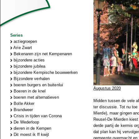
Series
actiegroepen
Arie Zwart
Bekenaren zijn net Kempenaren
bijzondere acties
bijzondere jubilea
bijzondere Kempische bouwwerken
Bijzondere verhalen
boeren burgers en buitenlui
Augustus 2020
Boeren in de knel
boeren met alternatieven
Midden tussen de vele af
Bolle Akker
ter discussie. Tot nu to
Brandweer
Mierde), maar gingen and
Crisis in tijden van Corona
Reusel-De Mierden kiest 
De Wederloop
derde partij de kermis o
dieren in de Kempen
dat plan kan hij vervolg
Dit moest ik ff kwijt
gemeente overmacht en k