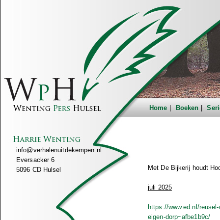
Home
Boeken
Seri
info@verhalenuitdekempen.nl
Eversacker 6
Met De Bijkerij houdt Ho
5096 CD Hulsel
juli 2025
https://www.ed.nl/reuse
eigen-dorp~afbe1b9c/