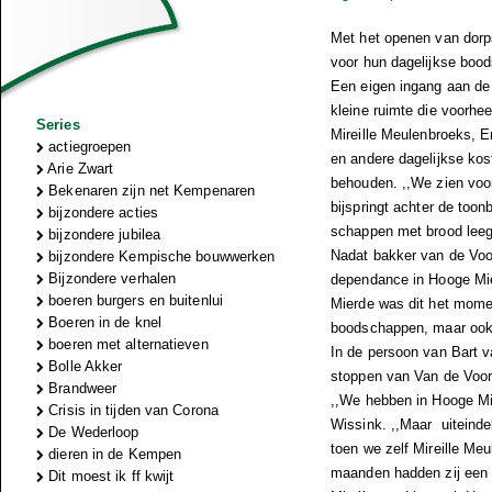
Met het openen van dorps
voor hun dagelijkse boo
Een eigen ingang aan de 
kleine ruimte die voorhe
Series
Mireille Meulenbroeks, E
actiegroepen
en andere dagelijkse kos
Arie Zwart
behouden. ,,We zien voora
Bekenaren zijn net Kempenaren
bijspringt achter de too
bijzondere acties
schappen met brood le
bijzondere jubilea
Nadat bakker van de Voor
bijzondere Kempische bouwwerken
Bijzondere verhalen
dependance in Hooge Mier
boeren burgers en buitenlui
Mierde was dit het momen
Boeren in de knel
boodschappen, maar ook e
boeren met alternatieven
In de persoon van Bart 
Bolle Akker
stoppen van Van de Voort 
Brandweer
,,We hebben in Hooge Mie
Crisis in tijden van Corona
Wissink. ,,Maar uiteindel
De Wederloop
toen we zelf Mireille Me
dieren in de Kempen
maanden hadden zij een 
Dit moest ik ff kwijt