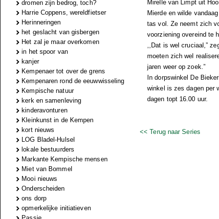
Mirelle van Limpt uit Ho
dromen zijn bedrog, toch?
Harrie Coppens, wereldfietser
Mierde en wilde vandaag v
Herinneringen
tas vol. Ze neemt zich 
het geslacht van gisbergen
voorziening overeind te 
Het zal je maar overkomen
,,Dat is wel cruciaal,” 
in het spoor van
moeten zich wel realise
kanjer
jaren weer op zoek.”
Kempenaer tot over de grens
In dorpswinkel De Bieker
Kempenaren rond de eeuwwisseling
winkel is zes dagen per
Kempische natuur
dagen topt 16.00 uur.
kerk en samenleving
kinderavonturen
Kleinkunst in de Kempen
kort nieuws
<< Terug naar Series
LOG Bladel-Hulsel
lokale bestuurders
Markante Kempische mensen
Miet van Bommel
Mooi nieuws
Onderscheiden
ons dorp
opmerkelijke initiatieven
Passie