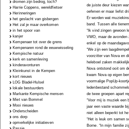
dromen zijn bedrog, toch?
de juiste deur kiezen wa
Harrie Coppens, wereldfietser
oefenen er maar liefst dri
Herinneringen
Er worden wat muziekins
het geslacht van gisbergen
band. Tussen alle tienerm
Het zal je maar overkomen
in het spoor van
“Ik vind zingen gewoon l
kanjer
VWO, maar de avonden zi
Kempenaer tot over de grens
enkel op de maandagavond
Kempenaren rond de eeuwwisseling
“We zijn een laagdrempel
Kempische natuur
voorzitter van Nova en d
kerk en samenleving
heleboel zaken makkelijk
kinderavonturen
Nova ontstond ooit om d
Kleinkunst in de Kempen
kwam Nova op eigen benen
kort nieuws
voormalige PopUp-koortje
LOG Bladel-Hulsel
ledenbestand schommelde 
lokale bestuurders
Markante Kempische mensen
de twee groepen apart re
Miet van Bommel
“Voor mij is muziek een b
Mooi nieuws
jaar een vaste waarde bij
Onderscheiden
niet alleen beperkt tot 
ons dorp
“Het is leuk om samen sc
opmerkelijke initiatieven
Borne. “In mijn familie z
Passie