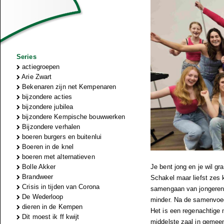
Series
actiegroepen
Arie Zwart
Bekenaren zijn net Kempenaren
bijzondere acties
bijzondere jubilea
bijzondere Kempische bouwwerken
Bijzondere verhalen
boeren burgers en buitenlui
Boeren in de knel
boeren met alternatieven
Bolle Akker
Je bent jong en je wil g
Brandweer
Schakel maar liefst zes k
Crisis in tijden van Corona
samengaan van jongerenko
De Wederloop
minder. Na de samenvoeg
dieren in de Kempen
Het is een regenachtige
Dit moest ik ff kwijt
middelste zaal in gemee