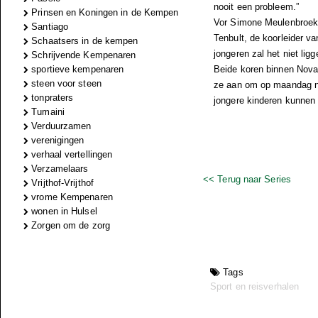
nooit een probleem.”
Prinsen en Koningen in de Kempen
Vor Simone Meulenbroeks 
Santiago
Tenbult, de koorleider 
Schaatsers in de kempen
jongeren zal het niet ligg
Schrijvende Kempenaren
sportieve kempenaren
Beide koren binnen Nova 
steen voor steen
ze aan om op maandag naa
tonpraters
jongere kinderen kunnen 
Tumaini
Verduurzamen
verenigingen
verhaal vertellingen
Verzamelaars
<< Terug naar Series
Vrijthof-Vrijthof
vrome Kempenaren
wonen in Hulsel
Zorgen om de zorg
Tags
Sport en reisverhalen