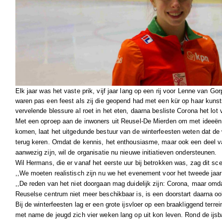
Elk jaar was het vaste prik, vijf jaar lang op een rij voor Lenne van Go
waren pas een feest als zij die geopend had met een kür op haar kuns
vervelende blessure al roet in het eten, daarna besliste Corona het lot
Met een oproep aan de inwoners uit Reusel-De Mierden om met ideeë
komen, laat het uitgedunde bestuur van de winterfeesten weten dat de 
terug keren. Omdat de kennis, het enthousiasme, maar ook een deel v
aanwezig zijn, wil de organisatie nu nieuwe initiatieven ondersteunen.
Wil Hermans, die er vanaf het eerste uur bij betrokken was, zag dit sce
,,We moeten realistisch zijn nu we het evenement voor het tweede jaar 
,,De reden van het niet doorgaan mag duidelijk zijn: Corona, maar omd
Reuselse centrum niet meer beschikbaar is, is een doorstart daarna oo
Bij de winterfeesten lag er een grote ijsvloer op een braakliggend terr
met name de jeugd zich vier weken lang op uit kon leven. Rond de ijs