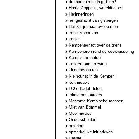
dromen zijn bedrog, toch?
Harrie Coppens, wereldfietser
Herinneringen
het geslacht van gisbergen
Het zal je maar overkomen
in het spoor van
kanjer
Kempenaer tot over de grens
Kempenaren rond de eeuwwisseling
Kempische natuur
kerk en samenleving
kinderavonturen
Kleinkunst in de Kempen
kort nieuws
LOG Bladel-Hulsel
lokale bestuurders
Markante Kempische mensen
Miet van Bommel
Mooi nieuws
Onderscheiden
ons dorp
opmerkelijke initiatieven
Passie