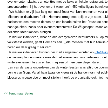
evenementen plaats, van etentjes met de koks uit lokale restaurant, to
presenteerden. Bij het evenement waren zo’n 450 vrijwilligers betrokke
,,We hebben er vijf jaar lang een mooi feest van kunnen maken voor a
Mierden en daarbuiten,” blikt Hermans terug, met spijt in zijn stem. ,
hadden we ons moeten richten op een locatie buiten het Reuselse cen
naar gekeken, zoals naar evenemententerrein De Wilgenspot, maar we 
dezelfde sfeer konden brengen.”
De nieuwe initiatieven, waar de drie overgebleven bestuurders nu op
volksfeest worden, geeft Hermans aan. ,,Als mensen met hun familie 
horen we daar graag meer van”.
De nieuwe initiatieven kunnen per mail aangemeld worden op
info@wint
de nieuwe plannenmakers mee dat het evenement voor iedereen moet zij
winterevenement te zijn en het mag een of meerdere dagen duren.
Een van de vaste onderdelen van de winterfeesten was altijd de opening
Lenne van Gorp. Vanaf haar twaalfde kreeg zij de handen van het publie
blessures nieuwe doelen moet stellen, hoeft de organisatie ook niet m
<< Terug naar Series