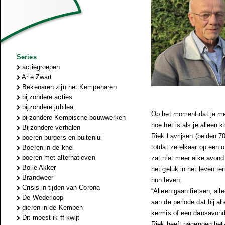
Series
actiegroepen
Arie Zwart
Bekenaren zijn net Kempenaren
bijzondere acties
bijzondere jubilea
Op het moment dat je met 
bijzondere Kempische bouwwerken
hoe het is als je alleen
Bijzondere verhalen
Riek Lavrijsen (beiden 7
boeren burgers en buitenlui
totdat ze elkaar op een
Boeren in de knel
boeren met alternatieven
zat niet meer elke avond 
Bolle Akker
het geluk in het leven t
Brandweer
hun leven.
Crisis in tijden van Corona
“Alleen gaan fietsen, all
De Wederloop
aan de periode dat hij a
dieren in de Kempen
kermis of een dansavond,
Dit moest ik ff kwijt
Riek heeft nagenoeg hetz