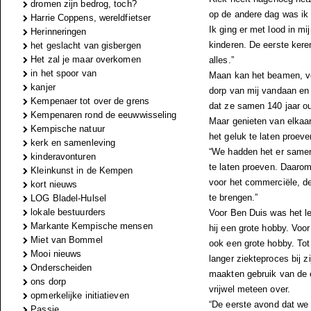
dromen zijn bedrog, toch?
op de andere dag was ik 
Harrie Coppens, wereldfietser
Ik ging er met lood in m
Herinneringen
kinderen. De eerste ker
het geslacht van gisbergen
Het zal je maar overkomen
alles.”
in het spoor van
Maan kan het beamen, vo
kanjer
dorp van mij vandaan en 
Kempenaer tot over de grens
dat ze samen 140 jaar o
Kempenaren rond de eeuwwisseling
Maar genieten van elkaa
Kempische natuur
het geluk te laten proeve
kerk en samenleving
“We hadden het er samen 
kinderavonturen
te laten proeven. Daaro
Kleinkunst in de Kempen
voor het commerciële, de 
kort nieuws
te brengen.”
LOG Bladel-Hulsel
lokale bestuurders
Voor Ben Duis was het le
Markante Kempische mensen
hij een grote hobby. Voo
Miet van Bommel
ook een grote hobby. To
Mooi nieuws
langer ziekteproces bij z
Onderscheiden
maakten gebruik van de 
ons dorp
vrijwel meteen over.
opmerkelijke initiatieven
“De eerste avond dat we
Passie