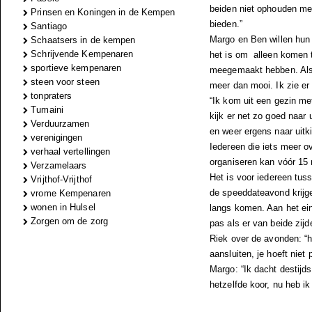
beiden niet ophouden met
Prinsen en Koningen in de Kempen
bieden.”
Santiago
Margo en Ben willen hun
Schaatsers in de kempen
Schrijvende Kempenaren
het is om alleen komen t
sportieve kempenaren
meegemaakt hebben. Als 
steen voor steen
meer dan mooi. Ik zie e
tonpraters
“Ik kom uit een gezin met
Tumaini
kijk er net zo goed naa
Verduurzamen
en weer ergens naar uitki
verenigingen
Iedereen die iets meer 
verhaal vertellingen
organiseren kan vóór 15
Verzamelaars
Het is voor iedereen tus
Vrijthof-Vrijthof
de speeddateavond krijg
vrome Kempenaren
wonen in Hulsel
langs komen. Aan het ei
Zorgen om de zorg
pas als er van beide zij
Riek over de avonden: “h
aansluiten, je hoeft niet
Margo: “Ik dacht destijds
hetzelfde koor, nu heb ik