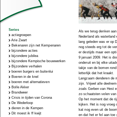
Series
Als we terug denken aan 
actiegroepen
Nederland als waterland e
Arie Zwart
lang geleden was er op D
Bekenaren zijn net Kempenaren
nog steeds erg tot de ve
bijzondere acties
er destijds maar een opt
bijzondere jubilea
9 januari 2009. Het is do
bijzondere Kempische bouwwerken
onderuit en bij elke uitad
Bijzondere verhalen
takje van de bomen rond h
boeren burgers en buitenlui
letterlijk dat het kraakt.
Boeren in de knel
Langzaam denderen de ma
boeren met alternatieven
zijn. Vrijwel alle deelne
Bolle Akker
zoals Gerben van Hest en
Brandweer
zo schaatsten velen van 
Crisis in tijden van Corona
Op het moment dat de rij
De Wederloop
kijken. Het is nog vroeg
dieren in de Kempen
kat nog even uit de boom
Dit moest ik ff kwijt
en dat het er fel aan toe 