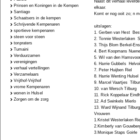
Naast dit verhaal leverde
Prinsen en Koningen in de Kempen
elkaar.
Santiago
Komt er nog ooit zo; n m
Schaatsers in de kempen
Schrijvende Kempenaren
uitslagen:
sportieve kempenaren
1. Gerben van Hest Bes
steen voor steen
2. Tonnie Westerlaken S
tonpraters
3. Thijs Blom Berkel-En
Tumaini
4. Bert Koopmans Nuen
Verduurzamen
5. Wil van den Hamsvoo
verenigingen
6. Harrie Gubbels Helvoi
verhaal vertellingen
7. Peter Huijben Riel
Verzamelaars
8. Harrie Wenting Hulsel
Vrijthof-Vrijthof
9. Marcel Vaartjes Tilbu
vrome Kempenaren
10. van Wersch Tilburg
wonen in Hulsel
11. Rick Koppelaar Eind
Zorgen om de zorg
12. Ad Swinkels Mierlo
13. Ward Wijnand Tilbur
Vrouwen
1.Kristel Westerlaken Rie
2.Kimberly van Gouwbe
3.Monique Staps Goirle