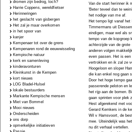
dromen zijn bedrog, toch?
Van de start herinner ik
Harrie Coppens, wereldfietser
'Beter teveel dan te wein
Herinneringen
het nodige van me af.
het geslacht van gisbergen
Het tempo ligt vanaf het 
Het zal je maar overkomen
Timmermans uit Diessen he
in het spoor van
eindigen, maar wel als sn
kanjer
tempo van de kopgroep k
Kempenaer tot over de grens
achterzijde van de grote 
Kempenaren rond de eeuwwisseling
anderen volgen makkelijk
Kempische natuur
even passen. Het is een 
kerk en samenleving
vertrokken en ik zal ze 
kinderavonturen
Hoogeloon en sloper Harr
Kleinkunst in de Kempen
die kan enkel nog gaan s
kort nieuws
Door het hoge tempo gaat
LOG Bladel-Hulsel
passerende peloton en le
lokale bestuurders
het rijp aan de bomen. Bi
Markante Kempische mensen
gaan sprinten voor plek 
Miet van Bommel
Hest afgerekend met voo
Mooi nieuws
Gerard Kemkers in de ker
Onderscheiden
Wil v Hamsvoort, de beste
ons dorp
mee. Uiteindelijk was he
opmerkelijke initiatieven
nu dit verhaal vertellen.
Passie