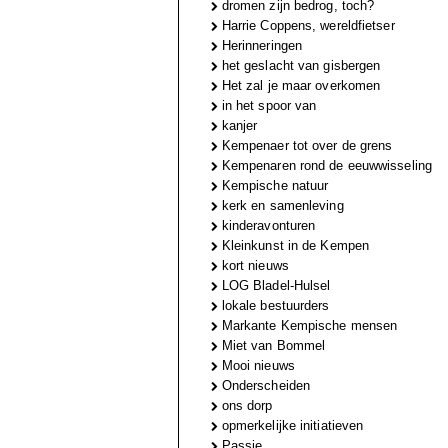
dromen zijn bedrog, toch?
Harrie Coppens, wereldfietser
Herinneringen
het geslacht van gisbergen
Het zal je maar overkomen
in het spoor van
kanjer
Kempenaer tot over de grens
Kempenaren rond de eeuwwisseling
Kempische natuur
kerk en samenleving
kinderavonturen
Kleinkunst in de Kempen
kort nieuws
LOG Bladel-Hulsel
lokale bestuurders
Markante Kempische mensen
Miet van Bommel
Mooi nieuws
Onderscheiden
ons dorp
opmerkelijke initiatieven
Passie