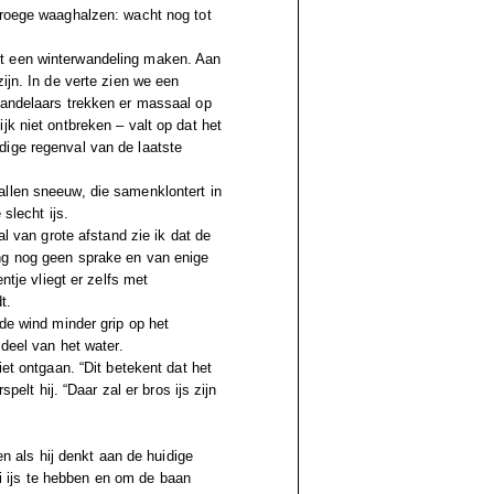
vroege waaghalzen: wacht nog tot
ht een winterwandeling maken. Aan
ijn. In de verte zien we een
wandelaars trekken er massaal op
jk niet ontbreken – valt op dat het
dige regenval van de laatste
allen sneeuw, die samenklontert in
slecht ijs.
al van grote afstand zie ik dat de
ng nog geen sprake en van enige
ntje vliegt er zelfs met
t.
 de wind minder grip op het
 deel van het water.
iet ontgaan. “Dit betekent dat het
pelt hij. “Daar zal er bros ijs zijn
en als hij denkt aan de huidige
 ijs te hebben en om de baan