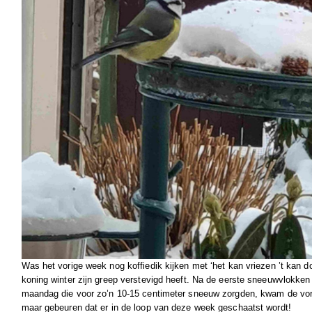
Was het vorige week nog koffiedik kijken met ‘het kan vriezen ’t kan d
koning winter zijn greep verstevigd heeft. Na de eerste sneeuwvlokken
maandag die voor zo’n 10-15 centimeter sneeuw zorgden, kwam de vors
maar gebeuren dat er in de loop van deze week geschaatst wordt!