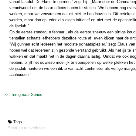
vanuit IJsclub De Flaes te openen,” zegt hij. ,,Maar door de Corona-bep
verantwoord om de baan officieel open te stellen. We hebben nog over
werken, maar we verwachten dat dit niet te handhaven is. Dit beteken
worden, maar dan op ieder zijn eigen initiatief en niet met de openstelli
de ijsclub.”
Op de eerste zondag in februari, als de eerste sneeuw een pittige kou
tientallen schaatsliefhebbers dezelfde route af: even kijken naar de ont
“Wij gunnen echt iedereen het mooiste schaatsplezier,” zegt Claus va
hopen wel dat iedereen zijn gezonde verstand gebruikt. Als het ijs te s
wakken en dat maakt het in de dagen daarna lastig. Omdat we ook no
hebben, blijft het sowieso moeilijk te voorspellen op welke plekken het i
de ijsclub hanteren we een dikte van acht centimeter als veilige marge,
aanhouden.”
<< Terug naar Series
Tags
Sport en reisverhalen