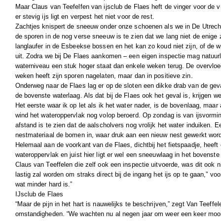
Maar Claus van Teefelfen van ijsclub de Flaes heft de vinger voor de 
er stevig ijs ligt en verpest het niet voor de rest.
Zachtjes knispert de sneeuw onder onze schoenen als we in De Utrec
de sporen in de nog verse sneeuw is te zien dat we lang niet de enige z
langlaufer in de Esbeekse bossen en het kan zo koud niet zijn, of de 
uit. Zodra we bij De Flaes aankomen – een eigen inspectie mag natuurli
waterniveau een stuk hoger staat dan enkele weken terug. De overvloe
weken heeft zijn sporen nagelaten, maar dan in positieve zin.
Onderweg naar de Flaes lag er op de sloten een dikke drab van de gev
de bovenste waterlaag. Als dat bij de Flaes ook het geval is, krijgen we 
Het eerste waar ik op let als ik het water nader, is de bovenlaag, maar 
wind het wateroppervlak nog volop beroerd. Op zondag is van ijsvormi
afstand is te zien dat de aalscholvers nog vrolijk het water induiken. Ee
nestmateriaal de bomen in, waar druk aan een nieuw nest gewerkt word
Helemaal aan de voorkant van de Flaes, dichtbij het fietspaadje, heeft
wateroppervlak en juist hier ligt er wel een sneeuwlaag in het bovenste
Claus van Teeffelen die zelf ook een inspectie uitvoerde, was dit ook n
lastig zal worden om straks direct bij de ingang het ijs op te gaan,” voors
wat minder hard is.”
IJsclub de Flaes
“Maar de pijn in het hart is nauwelijks te beschrijven,” zegt Van Teeffel
omstandigheden. “We wachten nu al negen jaar om weer een keer mooi