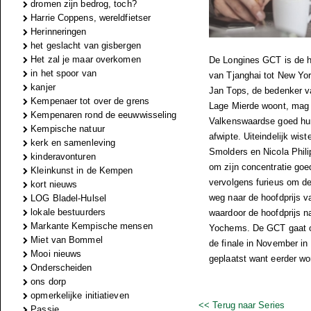
dromen zijn bedrog, toch?
Harrie Coppens, wereldfietser
Herinneringen
het geslacht van gisbergen
Het zal je maar overkomen
De Longines GCT is de ho
in het spoor van
van Tjanghai tot New Yo
kanjer
Jan Tops, de bedenker van
Kempenaer tot over de grens
Lage Mierde woont, mag 
Kempenaren rond de eeuwwisseling
Valkenswaardse goed hun
Kempische natuur
afwipte. Uiteindelijk wis
kerk en samenleving
Smolders en Nicola Phili
kinderavonturen
om zijn concentratie goe
Kleinkunst in de Kempen
vervolgens furieus om de 
kort nieuws
weg naar de hoofdprijs v
LOG Bladel-Hulsel
lokale bestuurders
waardoor de hoofdprijs n
Markante Kempische mensen
Yochems. De GCT gaat oo
Miet van Bommel
de finale in November in 
Mooi nieuws
geplaatst want eerder wo
Onderscheiden
ons dorp
opmerkelijke initiatieven
<< Terug naar Series
Passie