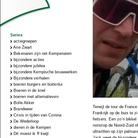
Series
actiegroepen
Arie Zwart
Bekenaren zijn net Kempenaren
bijzondere acties
bijzondere jubilea
bijzondere Kempische bouwwerken
Bijzondere verhalen
boeren burgers en buitenlui
Boeren in de knel
boeren met alternatieven
Bolle Akker
Terwijl de tour de France
Brandweer
Frankrijk op de buis te z
Crisis in tijden van Corona
fietsers. Een zo’n bikke
De Wederloop
nonstop de Noord-Zuid of
dieren in de Kempen
ultraritten op zijn palm
Dit moest ik ff kwijt
Jack weet de bijzondere r