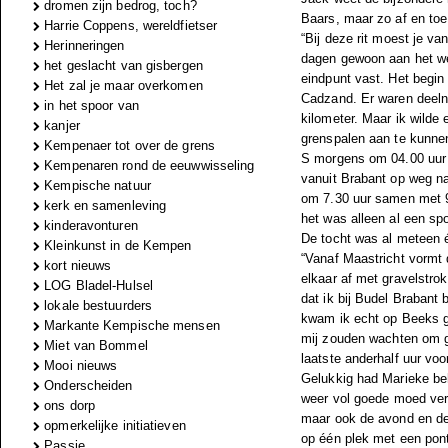
dromen zijn bedrog, toch?
Baars, maar zo af en toe 
Harrie Coppens, wereldfietser
“Bij deze rit moest je van
Herinneringen
dagen gewoon aan het wer
het geslacht van gisbergen
eindpunt vast. Het begin
Het zal je maar overkomen
Cadzand. Er waren deelne
in het spoor van
kilometer. Maar ik wilde
kanjer
grenspalen aan te kunnen
Kempenaer tot over de grens
S morgens om 04.00 uur 
Kempenaren rond de eeuwwisseling
vanuit Brabant op weg n
Kempische natuur
om 7.30 uur samen met 98
kerk en samenleving
het was alleen al een sp
kinderavonturen
De tocht was al meteen é
Kleinkunst in de Kempen
“Vanaf Maastricht vormt 
kort nieuws
elkaar af met gravelstro
LOG Bladel-Hulsel
dat ik bij Budel Brabant
lokale bestuurders
kwam ik echt op Beeks g
Markante Kempische mensen
mij zouden wachten om ge
Miet van Bommel
laatste anderhalf uur vo
Mooi nieuws
Gelukkig had Marieke beh
Onderscheiden
weer vol goede moed verd
ons dorp
maar ook de avond en de 
opmerkelijke initiatieven
op één plek met een pont
Passie