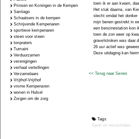
toen ik er aan kwam, d
Prinsen en Koningen in de Kempen
Het stuk daarna, van Kiel
Santiago
slecht omdat het donker 
Schaatsers in de kempen
mijn benen gestrekt in e
Schrijvende Kempenaren
een benzinestation kon ik
sportieve kempenaren
toen de zon weer op kwam
steen voor steen
gravelstroken was daar d
tonpraters
26 uur actief was gewees
Tumaini
Deze uitdaging kan hierm
Verduurzamen
verenigingen
verhaal vertellingen
<< Terug naar Series
Verzamelaars
Vrijthof-Vrijthof
vrome Kempenaren
wonen in Hulsel
Zorgen om de zorg
Tags
Sport en reisverhalen