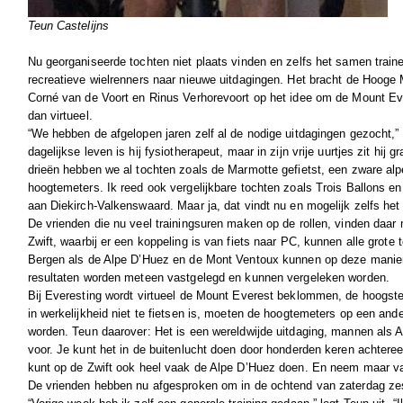
Teun Castelijns
Nu georganiseerde tochten niet plaats vinden en zelfs het samen traine
recreatieve wielrenners naar nieuwe uitdagingen. Het bracht de Hooge 
Corné van de Voort en Rinus Verhorevoort op het idee om de Mount E
dan virtueel.
“We hebben de afgelopen jaren zelf al de nodige uitdagingen gezocht,” v
dagelijkse leven is hij fysiotherapeut, maar in zijn vrije uurtjes zit hij g
drieën hebben we al tochten zoals de Marmotte gefietst, een zware al
hoogtemeters. Ik reed ook vergelijkbare tochten zoals Trois Ballons 
aan Diekirch-Valkenswaard. Maar ja, dat vindt nu en mogelijk zelfs het h
De vrienden die nu veel trainingsuren maken op de rollen, vinden daar
Zwift, waarbij er een koppeling is van fiets naar PC, kunnen alle grote 
Bergen als de Alpe D’Huez en de Mont Ventoux kunnen op deze mani
resultaten worden meteen vastgelegd en kunnen vergeleken worden.
Bij Everesting wordt virtueel de Mount Everest beklommen, de hoogste
in werkelijkheid niet te fietsen is, moeten de hoogtemeters op een and
worden. Teun daarover: Het is een wereldwijde uitdaging, mannen als A
voor. Je kunt het in de buitenlucht doen door honderden keren achteree
kunt op de Zwift ook heel vaak de Alpe D’Huez doen. En neem maar van 
De vrienden hebben nu afgesproken om in de ochtend van zaterdag zes 