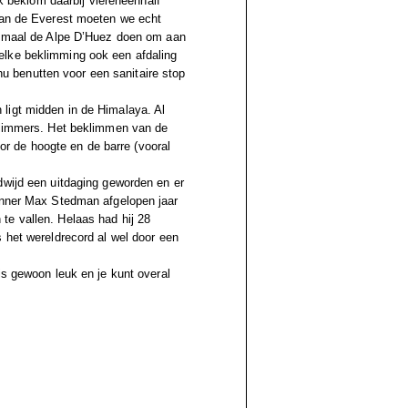
Ik beklom daarbij viereneenhalf
 Aan de Everest moeten we echt
lf maal de Alpe D’Huez doen om aan
elke beklimming ook een afdaling
 nu benutten voor een sanitaire stop
ligt midden in de Himalaya. Al
 klimmers. Het beklimmen van de
oor de hoogte en de barre (vooral
dwijd een uitdaging geworden en er
renner Max Stedman afgelopen jaar
te vallen. Helaas had hij 28
 het wereldrecord al wel door een
is gewoon leuk en je kunt overal