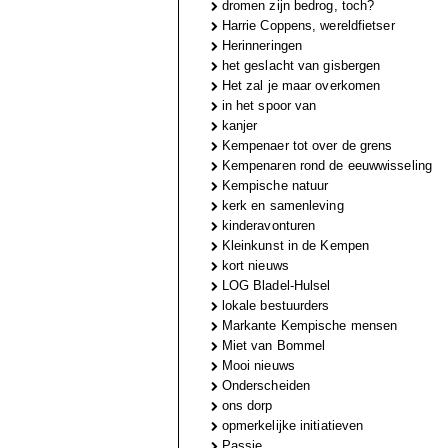
dromen zijn bedrog, toch?
Harrie Coppens, wereldfietser
Herinneringen
het geslacht van gisbergen
Het zal je maar overkomen
in het spoor van
kanjer
Kempenaer tot over de grens
Kempenaren rond de eeuwwisseling
Kempische natuur
kerk en samenleving
kinderavonturen
Kleinkunst in de Kempen
kort nieuws
LOG Bladel-Hulsel
lokale bestuurders
Markante Kempische mensen
Miet van Bommel
Mooi nieuws
Onderscheiden
ons dorp
opmerkelijke initiatieven
Passie