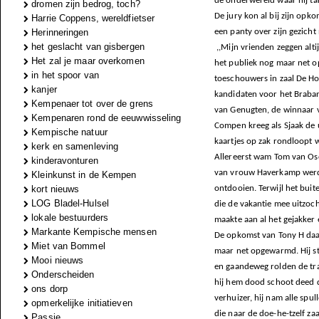
de onderwereld waar hij t
dromen zijn bedrog, toch?
De jury kon al bij zijn opko
Harrie Coppens, wereldfietser
Herinneringen
een panty over zijn gezicht
het geslacht van gisbergen
,,Mijn vrienden zeggen altij
Het zal je maar overkomen
het publiek nog maar net o
in het spoor van
toeschouwers in zaal De Hofn
kanjer
kandidaten voor het Braban
Kempenaer tot over de grens
van Genugten, de winnaar va
Kempenaren rond de eeuwwisseling
Compen kreeg als Sjaak de u
Kempische natuur
kaartjes op zak rondloopt w
kerk en samenleving
Allereerst wam Tom van Osch 
kinderavonturen
van vrouw Haverkamp werd u
Kleinkunst in de Kempen
kort nieuws
ontdooien. Terwijl het bui
LOG Bladel-Hulsel
die de vakantie mee uitzoch
lokale bestuurders
maakte aan al het gejakker
Markante Kempische mensen
De opkomst van Tony H daa
Miet van Bommel
maar net opgewarmd. Hij st
Mooi nieuws
en gaandeweg rolden de tran
Onderscheiden
hij hem dood schoot deed de
ons dorp
verhuizer, hij nam alle spu
opmerkelijke initiatieven
die naar de doe-he-tzelf zaa
Passie