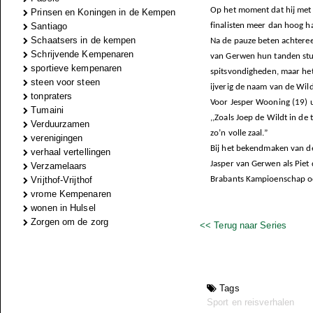
Op het moment dat hij met d
Prinsen en Koningen in de Kempen
Santiago
finalisten meer dan hoog h
Schaatsers in de kempen
Na de pauze beten achtere
Schrijvende Kempenaren
van Gerwen hun tanden stuk
sportieve kempenaren
spitsvondigheden, maar het
steen voor steen
ijverig de naam van de Wild
tonpraters
Voor Jesper Wooning (19) u
Tumaini
,,Zoals Joep de Wildt in de 
Verduurzamen
zo’n volle zaal.”
verenigingen
Bij het bekendmaken van de
verhaal vertellingen
Jasper van Gerwen als Piet
Verzamelaars
Vrijthof-Vrijthof
Brabants Kampioenschap oo
vrome Kempenaren
wonen in Hulsel
Zorgen om de zorg
<< Terug naar Series
Tags
Sport en reisverhalen