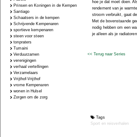
hoe je dat moet doen. Als
Prinsen en Koningen in de Kempen
rendement van je warmt
Santiago
stroom verbruikt, gaat de 
Schaatsers in de kempen
Met de bovenstaande geg
Schrijvende Kempenaren
nodig hebben om een warm
sportieve kempenaren
je alleen als je radiator
steen voor steen
tonpraters
Tumaini
<< Terug naar Series
Verduurzamen
verenigingen
verhaal vertellingen
Verzamelaars
Vrijthof-Vrijthof
vrome Kempenaren
wonen in Hulsel
Zorgen om de zorg
Tags
Sport en reisverhalen