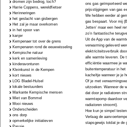
dromen zijn bedrog, toch?
ons gas geïmporteerd wer
Harrie Coppens, wereldfietser
prijsstijgingen van gas 
Herinneringen
We hebben eerder al geme
het geslacht van gisbergen
gas bespaart. Voor mij (
Het zal je maar overkomen
Jetten’ maar een heel ren
in het spoor van
zo’n fantastische terugver
kanjer
Uit de App van de warmt
Kempenaer tot over de grens
verwarming geleverd we
Kempenaren rond de eeuwwisseling
elektriciteitsverbruik d
Kempische natuur
alle warmte leveren. De
kerk en samenleving
efficiëntie waarmee je 
kinderavonturen
buitentemperatuur in het
Kleinkunst in de Kempen
kacheltje wanneer je je
kort nieuws
LOG Bladel-Hulsel
Of je met verwarmingsw
lokale bestuurders
uitzoeken. Wanneer de wa
Markante Kempische mensen
dat door je radiatoren s
Miet van Bommel
warmtepomp daardoor vee
Mooi nieuws
radiatoren stroomt).
Onderscheiden
Hoe kun je simpel testen
ons dorp
Verlaag de aanvoertempe
opmerkelijke initiatieven
stapsgewijs totdat je de
Passie