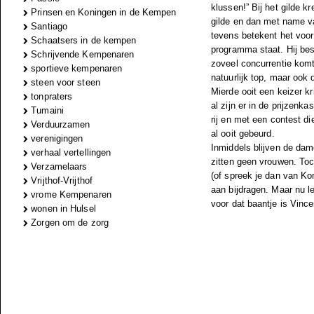
klussen!” Bij het gilde 
Prinsen en Koningen in de Kempen
gilde en dan met name va
Santiago
tevens betekent het voor
Schaatsers in de kempen
programma staat. Hij bes
Schrijvende Kempenaren
zoveel concurrentie komt
sportieve kempenaren
natuurlijk top, maar ook
steen voor steen
Mierde ooit een keizer kr
tonpraters
al zijn er in de prijzenk
Tumaini
rij en met een contest di
Verduurzamen
al ooit gebeurd.
verenigingen
Inmiddels blijven de da
verhaal vertellingen
zitten geen vrouwen. Toch
Verzamelaars
(of spreek je dan van Ko
Vrijthof-Vrijthof
aan bijdragen. Maar nu l
vrome Kempenaren
voor dat baantje is Vinc
wonen in Hulsel
Zorgen om de zorg