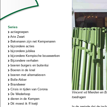
Series
actiegroepen
Arie Zwart
Bekenaren zijn net Kempenaren
bijzondere acties
bijzondere jubilea
bijzondere Kempische bouwwerken
Bijzondere verhalen
boeren burgers en buitenlui
Boeren in de knel
boeren met alternatieven
Bolle Akker
Brandweer
Crisis in tijden van Corona
Vincent vd Mierden en B
De Wederloop
toedragen
dieren in de Kempen
Dit moest ik ff kwijt
In de periode dat de tach