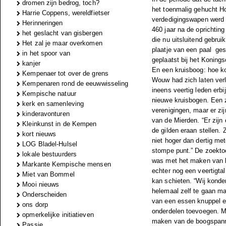
dromen zijn bedrog, toch?
het toenmalig gehucht Ho
Harrie Coppens, wereldfietser
verdedigingswapen werd 
Herinneringen
460 jaar na de oprichtin
het geslacht van gisbergen
die nu uitsluitend gebru
Het zal je maar overkomen
plaatje van een paal ges
in het spoor van
geplaatst bij het Koning
kanjer
En een kruisboog: hoe k
Kempenaer tot over de grens
Wouw had zich laten verl
Kempenaren rond de eeuwwisseling
ineens veertig leden erbi
Kempische natuur
nieuwe kruisbogen. Een z
kerk en samenleving
verenigingen, maar er zi
kinderavonturen
van de Mierden. “Er zijn 
Kleinkunst in de Kempen
de gilden eraan stellen. 
kort nieuws
niet hoger dan dertig met
LOG Bladel-Hulsel
stompe punt.” De zoektoc
lokale bestuurders
was met het maken van k
Markante Kempische mensen
echter nog een veertigta
Miet van Bommel
kan schieten. “Wij kond
Mooi nieuws
helemaal zelf te gaan ma
Onderscheiden
van een essen knuppel e
ons dorp
onderdelen toevoegen. M
opmerkelijke initiatieven
maken van de boogspanner
Passie