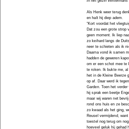
In het gezin Wintermans 
Als Henk weer terug denk
en halt hij diep adem.
“Kort voordat het vliegt
Dat zou een grote strop
geen moment. Ik liep naa
zo keihard langs de Duit
neer te schieten als ik n
Daarna vond ik samen me
hadden de geweren kapot 
om er een schot mee te 
te roken. Ik bukte me, al
het in de Kleine Beerze
op af. Daar werd ik tege
Garden. Toen het verder v
hij sprak een beetje En
maar wij waren net bevri
rond ons huis en ze besc
zo kwaad als het ging, w
Reusel vermijdend, want 
toestel nog terug om nog
hoeveel geluk hij gehad h