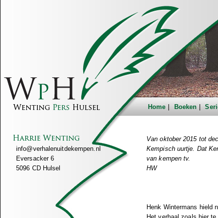
Home
Boeken
Seri
Van oktober 2015 tot dec
info@verhalenuitdekempen.nl
Kempisch uurtje. Dat Kemp
Eversacker 6
van kempen tv.
5096 CD Hulsel
HW
Henk Wintermans hield nee
Het verhaal zoals hier te