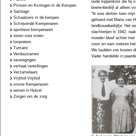
oude kippenkooi die hij o
Prinsen en Koningen in de Kempen
boerenbedrijf al alleen v
Santiago
“Ik was dertien toen mij
Schaatsers in de kempen
gehuwd met Maria van He
Schrijvende Kempenaren
landbouwbedrijfje. Het w
sportieve kempenaren
slachterijen in 1942, raa
steen voor steen
moeder bleef achter met 
tonpraters
zoon en nam meteen het w
Tumaini
We hadden zes koeien di
Verduurzamen
Vader handelde in paarde
verenigingen
verhaal vertellingen
Verzamelaars
Vrijthof-Vrijthof
vrome Kempenaren
wonen in Hulsel
Zorgen om de zorg