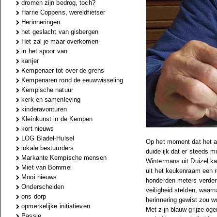
dromen zijn bedrog, toch?
Harrie Coppens, wereldfietser
Herinneringen
het geslacht van gisbergen
Het zal je maar overkomen
in het spoor van
kanjer
Kempenaer tot over de grens
Kempenaren rond de eeuwwisseling
Kempische natuur
kerk en samenleving
kinderavonturen
Kleinkunst in de Kempen
kort nieuws
LOG Bladel-Hulsel
Op het moment dat het al 
lokale bestuurders
duidelijk dat er steeds 
Markante Kempische mensen
Wintermans uit Duizel kan
Miet van Bommel
uit het keukenraam een r
Mooi nieuws
honderden meters verder 
Onderscheiden
veiligheid stelden, waarn
ons dorp
herinnering gewist zou w
opmerkelijke initiatieven
Met zijn blauw-grijze ogen
Passie