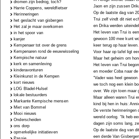
dromen zijn bedrog, toch?
Jaon en zijn zussen Drika
Harrie Coppens, wereldfietser
Op de laatste dag van 20
Herinneringen
Trui zelf vindt dit niet 
het geslacht van gisbergen
en Drika werden uiteindel
Het zal je maar overkomen
Het leven van Trui is ee
in het spoor van
gewoon 100 mee kunt wor
kanjer
Kempenaer tot over de grens
keer terug op haar leven.
Kempenaren rond de eeuwwisseling
Voor haar op tafel ligt e
Kempische natuur
Maar het geheim om hond
kerk en samenleving
Het leven van Trui begon
kinderavonturen
en moeder Coba naar de 
Kleinkunst in de Kempen
“Vader was heel gewoon a
kort nieuws
we toch nog een klein boe
LOG Bladel-Hulsel
over. We zijn toen maar 
lokale bestuurders
Maar alleen waren Trui e
Markante Kempische mensen
kind bij hen in huis: An
Miet van Bommel
De verste herinneringen d
Mooi nieuws
wereld oorlog. “Ik heb e
Onderscheiden
dagen zijn soms lang, ze
ons dorp
Op de laatste dag van dit
opmerkelijke initiatieven
een derde Van Gisbergen-
Passie