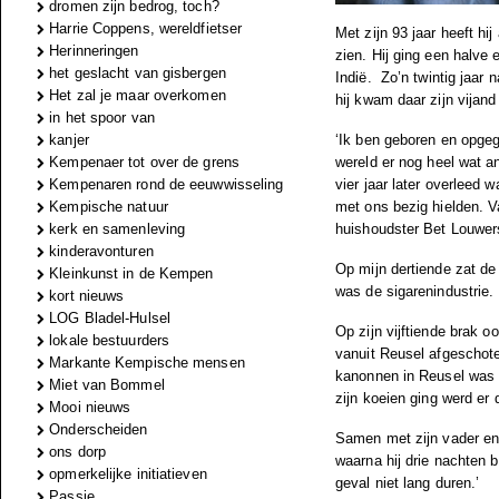
dromen zijn bedrog, toch?
Harrie Coppens, wereldfietser
Met zijn 93 jaar heeft hi
Herinneringen
zien. Hij ging een halve
het geslacht van gisbergen
Indië.
Zo’n twintig jaar
Het zal je maar overkomen
hij kwam daar zijn vijan
in het spoor van
kanjer
‘Ik ben geboren en opgeg
Kempenaer tot over de grens
wereld er nog heel wat 
Kempenaren rond de eeuwwisseling
vier jaar later overleed 
Kempische natuur
met ons bezig hielden. V
kerk en samenleving
huishoudster Bet Louwers 
kinderavonturen
Op mijn dertiende zat de 
Kleinkunst in de Kempen
was de sigarenindustrie. 
kort nieuws
LOG Bladel-Hulsel
Op zijn vijftiende brak o
lokale bestuurders
vanuit Reusel afgeschote
Markante Kempische mensen
kanonnen in Reusel was z
Miet van Bommel
zijn koeien ging werd er d
Mooi nieuws
Onderscheiden
Samen met zijn vader en 
ons dorp
waarna hij drie nachten b
opmerkelijke initiatieven
geval niet lang duren.’
Passie