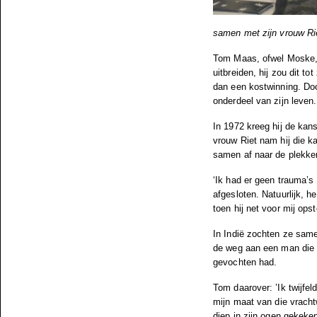
samen met zijn vrouw Ri
Tom Maas, ofwel Moske, 
uitbreiden, hij zou dit t
dan een kostwinning. Doo
onderdeel van zijn leven.
In 1972 kreeg hij de kan
vrouw Riet nam hij die k
samen af naar de plekke
‘Ik had er geen trauma’s 
afgesloten. Natuurlijk, 
toen hij net voor mij op
In Indië zochten ze sam
de weg aan een man die d
gevochten had.
Tom daarover: ’Ik twijfe
mijn maat van die vrach
diep in zijn ogen gekek