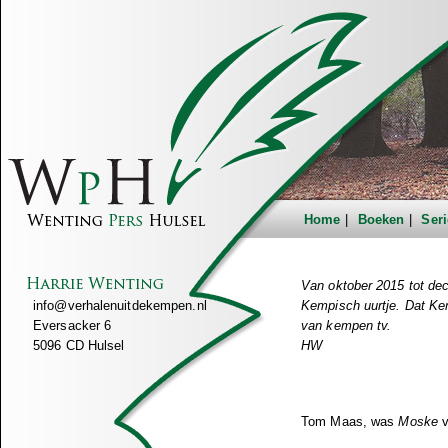
Home
Boeken
Seri
Van oktober 2015 tot dec
info@verhalenuitdekempen.nl
Kempisch uurtje. Dat Kemp
Eversacker 6
van kempen tv.
5096 CD Hulsel
HW
Tom Maas, was
Moske
v