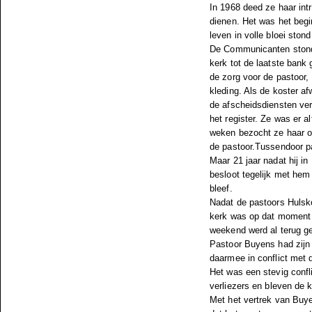
In 1968 deed ze haar int
dienen. Het was het begi
leven in volle bloei stond
De Communicanten stonden
kerk tot de laatste bank
de zorg voor de pastoor,
kleding. Als de koster a
de afscheidsdiensten verz
het register. Ze was er a
weken bezocht ze haar o
de pastoor.Tussendoor pa
Maar 21 jaar nadat hij 
besloot tegelijk met hem
bleef.
Nadat de pastoors Hulsko
kerk was op dat moment a
weekend werd al terug g
Pastoor Buyens had zijn
daarmee in conflict met d
Het was een stevig confl
verliezers en bleven de 
Met het vertrek van Buye