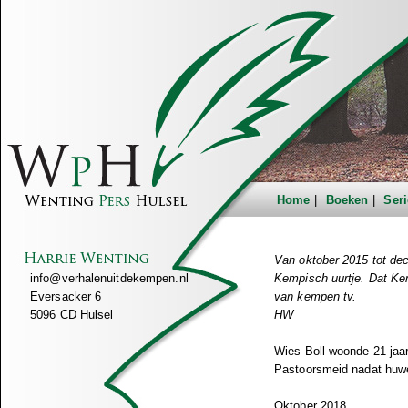
Home
Boeken
Seri
Van oktober 2015 tot dec
info@verhalenuitdekempen.nl
Kempisch uurtje. Dat Kemp
Eversacker 6
van kempen tv.
5096 CD Hulsel
HW
Wies Boll woonde 21 jaar
Pastoorsmeid nadat huwe
Oktober 2018