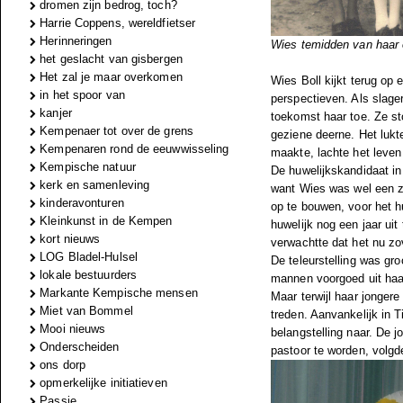
dromen zijn bedrog, toch?
Harrie Coppens, wereldfietser
Herinneringen
Wies temidden van haar o
het geslacht van gisbergen
Het zal je maar overkomen
Wies Boll kijkt terug op
in het spoor van
perspectieven. Als slager
kanjer
toekomst haar toe. Ze st
Kempenaer tot over de grens
geziene deerne. Het luk
Kempenaren rond de eeuwwisseling
maakte, lachte het leven
Kempische natuur
De huwelijkskandidaat in
kerk en samenleving
want Wies was wel een z
kinderavonturen
op te bouwen, voor het h
Kleinkunst in de Kempen
huwelijk nog een jaar uit
kort nieuws
verwachtte dat het nu zo
LOG Bladel-Hulsel
De teleurstelling was gr
lokale bestuurders
mannen voorgoed uit haa
Markante Kempische mensen
Maar terwijl haar jongere
Miet van Bommel
treden. Aanvankelijk in 
Mooi nieuws
belangstelling naar. De
Onderscheiden
pastoor te worden, volgd
ons dorp
opmerkelijke initiatieven
Passie