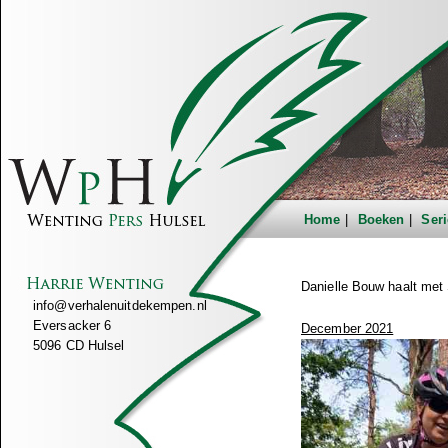
Home
Boeken
Seri
Danielle Bouw haalt met
info@verhalenuitdekempen.nl
Eversacker 6
December 2021
5096 CD Hulsel