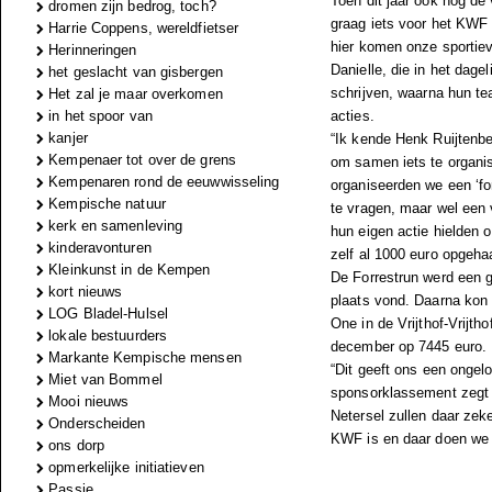
Toen dit jaar ook nog de 
dromen zijn bedrog, toch?
graag iets voor het KWF d
Harrie Coppens, wereldfietser
hier komen onze sportie
Herinneringen
Danielle, die in het dagel
het geslacht van gisbergen
schrijven, waarna hun t
Het zal je maar overkomen
in het spoor van
acties.
kanjer
“Ik kende Henk Ruijtenb
Kempenaer tot over de grens
om samen iets te organis
Kempenaren rond de eeuwwisseling
organiseerden we een ‘fo
Kempische natuur
te vragen, maar wel een v
kerk en samenleving
hun eigen actie hielden 
kinderavonturen
zelf al 1000 euro opgeha
Kleinkunst in de Kempen
De Forrestrun werd een g
kort nieuws
plaats vond. Daarna kon 
LOG Bladel-Hulsel
One in de Vrijthof-Vrijth
lokale bestuurders
december op 7445 euro.
Markante Kempische mensen
“Dit geeft ons een ongel
Miet van Bommel
sponsorklassement zegt 
Mooi nieuws
Netersel zullen daar zek
Onderscheiden
KWF is en daar doen we 
ons dorp
opmerkelijke initiatieven
Passie