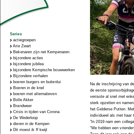
Series
actiegroepen
Arie Zwart
Bekenaren zijn net Kempenaren
bijzondere acties
bijzondere jubilea
bijzondere Kempische bouwwerken
Bijzondere verhalen
boeren burgers en buitenlui
Na de inschrijving van 
Boeren in de knel
de eerste sponsorbijdrage
boeren met alternatieven
verraste al snel met enk
Bolle Akker
sterk opzetten en namen 
Brandweer
het Gelderse Putten. Me
Crisis in tijden van Corona
individueel als met haar
De Wederloop
“In 2019 nam een collega 
dieren in de Kempen
“We hebben een vrienden
Dit moest ik ff kwijt