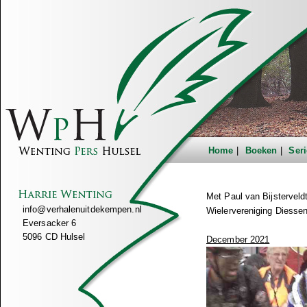
Home
Boeken
Seri
Met Paul van Bijsterveld
info@verhalenuitdekempen.nl
Wielervereniging Diessen
Eversacker 6
5096 CD Hulsel
December 2021