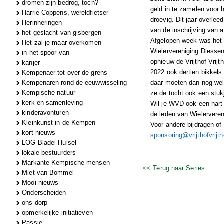
dromen zijn bedrog, toch?
geld in te zamelen voor h
Harrie Coppens, wereldfietser
droevig. Dit jaar overlee
Herinneringen
van de inschrijving van
het geslacht van gisbergen
Afgelopen week was het 
Het zal je maar overkomen
Wielervereniging Diessen
in het spoor van
opnieuw de Vrijthof-Vrijt
kanjer
2022 ook dertien bikkels 
Kempenaer tot over de grens
Kempenaren rond de eeuwwisseling
daar moeten dan nog wel
Kempische natuur
ze de tocht ook een stukj
kerk en samenleving
Wil je WVD ook een hart
kinderavonturen
de leden van Wielerveren
Kleinkunst in de Kempen
Voor andere bijdragen of
kort nieuws
sponsoring@vrijthofvrijth
LOG Bladel-Hulsel
lokale bestuurders
Markante Kempische mensen
<< Terug naar Series
Miet van Bommel
Mooi nieuws
Onderscheiden
ons dorp
opmerkelijke initiatieven
Passie