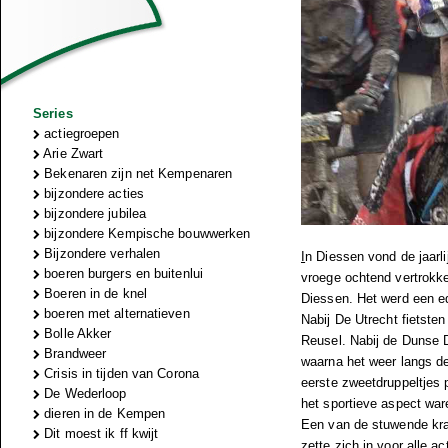
Series
actiegroepen
Arie Zwart
Bekenaren zijn net Kempenaren
bijzondere acties
bijzondere jubilea
bijzondere Kempische bouwwerken
Bijzondere verhalen
I
n Diessen vond de jaarl
boeren burgers en buitenlui
vroege ochtend vertrokk
Boeren in de knel
Diessen. Het werd een ed
boeren met alternatieven
Nabij De Utrecht fietste
Bolle Akker
Reusel. Nabij de Dunse D
Brandweer
waarna het weer langs de
Crisis in tijden van Corona
eerste zweetdruppeltjes 
De Wederloop
het sportieve aspect war
dieren in de Kempen
Een van de stuwende krac
Dit moest ik ff kwijt
zette zich in voor alle ac