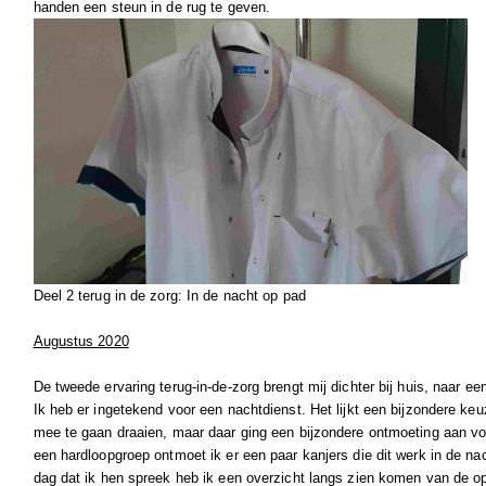
handen een steun in de rug te geven.
Deel 2 terug in de zorg: In de nacht op pad
Augustus 2020
De tweede ervaring terug-in-de-zorg brengt mij dichter bij huis, naar ee
Ik heb er ingetekend voor een nachtdienst. Het lijkt een bijzondere ke
mee te gaan draaien, maar daar ging een bijzondere ontmoeting aan voo
een hardloopgroep ontmoet ik er een paar kanjers die dit werk in de na
dag dat ik hen spreek heb ik een overzicht langs zien komen van de op