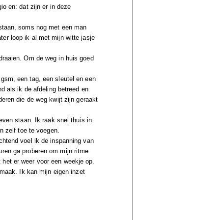
o en: dat zijn er in deze
r staan, soms nog met een man
r loop ik al met mijn witte jasje
 draaien. Om de weg in huis goed
 gsm, een tag, een sleutel en een
nd als ik de afdeling betreed en
deren die de weg kwijt zijn geraakt
even staan. Ik raak snel thuis in
n zelf toe te voegen.
chtend voel ik de inspanning van
uren ga proberen om mijn ritme
 het er weer voor een weekje op.
 maak. Ik kan mijn eigen inzet