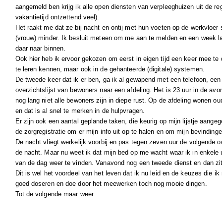
aangemeld ben krijg ik alle open diensten van verpleeghuizen uit de regi
vakantietijd ontzettend veel).
Het raakt me dat ze bij nacht en ontij met hun voeten op de werkvloe
(vrouw) minder. Ik besluit meteen om me aan te melden en een week late
daar naar binnen.
Ook hier heb ik ervoor gekozen om eerst in eigen tijd een keer mee te
te leren kennen, maar ook in de gehanteerde (digitale) systemen.
De tweede keer dat ik er ben, ga ik al gewapend met een telefoon, een
overzichtslijst van bewoners naar een afdeling. Het is 23 uur in de avo
nog lang niet alle bewoners zijn in diepe rust. Op de afdeling wonen ou
en dat is al snel te merken in de hulpvragen.
Er zijn ook een aantal geplande taken, die keurig op mijn lijstje aangeg
de zorgregistratie om er mijn info uit op te halen en om mijn bevindinge
De nacht vliegt werkelijk voorbij en pas tegen zeven uur de volgende o
de nacht. Maar nu weet ik dat mijn bed op me wacht waar ik in enkele 
van de dag weer te vinden. Vanavond nog een tweede dienst en dan zit
Dit is wel het voordeel van het leven dat ik nu leid en de keuzes die ik
goed doseren en doe door het meewerken toch nog mooie dingen.
Tot de volgende maar weer.