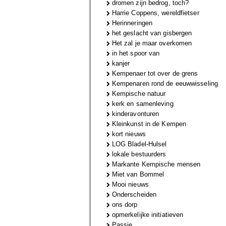
dromen zijn bedrog, toch?
Harrie Coppens, wereldfietser
Herinneringen
het geslacht van gisbergen
Het zal je maar overkomen
in het spoor van
kanjer
Kempenaer tot over de grens
Kempenaren rond de eeuwwisseling
Kempische natuur
kerk en samenleving
kinderavonturen
Kleinkunst in de Kempen
kort nieuws
LOG Bladel-Hulsel
lokale bestuurders
Markante Kempische mensen
Miet van Bommel
Mooi nieuws
Onderscheiden
ons dorp
opmerkelijke initiatieven
Passie