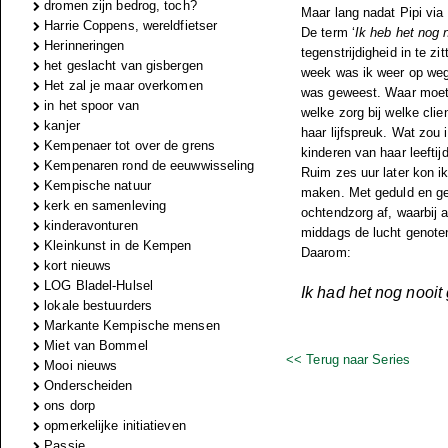
dromen zijn bedrog, toch?
Maar lang nadat Pipi via 
Harrie Coppens, wereldfietser
De term ‘
Ik heb het nog 
Herinneringen
tegenstrijdigheid in te z
het geslacht van gisbergen
week was ik weer op weg 
Het zal je maar overkomen
was geweest. Waar moet 
in het spoor van
welke zorg bij welke cli
kanjer
haar lijfspreuk. Wat zou
Kempenaer tot over de grens
kinderen van haar leefti
Kempenaren rond de eeuwwisseling
Ruim zes uur later kon i
Kempische natuur
maken. Met geduld en ge
kerk en samenleving
ochtendzorg af, waarbij 
kinderavonturen
middags de lucht genote
Kleinkunst in de Kempen
Daarom:
kort nieuws
LOG Bladel-Hulsel
Ik had het nog nooit
lokale bestuurders
Markante Kempische mensen
Miet van Bommel
<< Terug naar Series
Mooi nieuws
Onderscheiden
ons dorp
opmerkelijke initiatieven
Passie