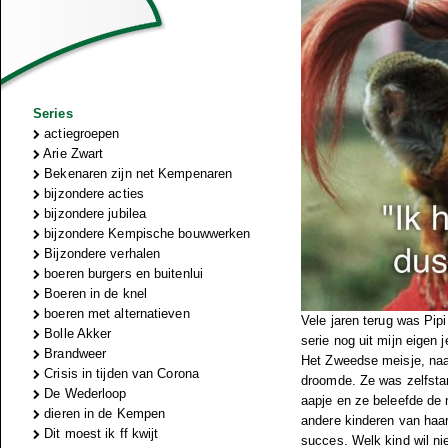
Series
actiegroepen
Arie Zwart
Bekenaren zijn net Kempenaren
bijzondere acties
bijzondere jubilea
bijzondere Kempische bouwwerken
Bijzondere verhalen
boeren burgers en buitenlui
Boeren in de knel
boeren met alternatieven
Vele jaren terug was Pip
Bolle Akker
serie nog uit mijn eigen 
Brandweer
Het Zweedse meisje, naa
Crisis in tijden van Corona
droomde. Ze was zelfstan
De Wederloop
aapje en ze beleefde de
dieren in de Kempen
andere kinderen van haar 
Dit moest ik ff kwijt
succes. Welk kind wil ni