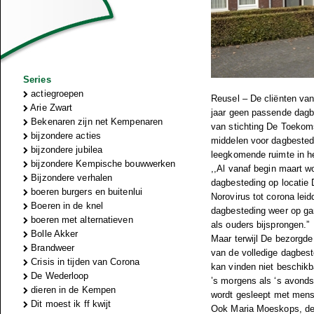
Series
actiegroepen
Reusel – De cliënten va
Arie Zwart
jaar geen passende dagbe
Bekenaren zijn net Kempenaren
van stichting De Toekoms
bijzondere acties
middelen voor dagbestedi
bijzondere jubilea
leegkomende ruimte in h
bijzondere Kempische bouwwerken
,,Al vanaf begin maart w
Bijzondere verhalen
dagbesteding op locatie D
boeren burgers en buitenlui
Norovirus tot corona leid
Boeren in de knel
dagbesteding weer op gan
boeren met alternatieven
als ouders bijsprongen.”
Bolle Akker
Maar terwijl De bezorgde
Brandweer
van de volledige dagbest
Crisis in tijden van Corona
kan vinden niet beschikb
De Wederloop
’s morgens als ‘s avonds 
dieren in de Kempen
wordt gesleept met mensen
Dit moest ik ff kwijt
Ook Maria Moeskops, de m