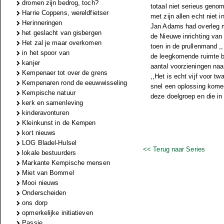
dromen zijn bedrog, toch?
totaal niet serieus geno
Harrie Coppens, wereldfietser
met zijn allen echt niet 
Herinneringen
Jan Adams had overleg met
het geslacht van gisbergen
de Nieuwe inrichting van 
Het zal je maar overkomen
toen in de prullenmand ,,I
in het spoor van
de leegkomende ruimte b
kanjer
aantal voorzieningen naa
Kempenaer tot over de grens
,,Het is echt vijf voor t
Kempenaren rond de eeuwwisseling
snel een oplossing komen
Kempische natuur
deze doelgroep en die i
kerk en samenleving
kinderavonturen
Kleinkunst in de Kempen
kort nieuws
LOG Bladel-Hulsel
<< Terug naar Series
lokale bestuurders
Markante Kempische mensen
Miet van Bommel
Mooi nieuws
Onderscheiden
ons dorp
opmerkelijke initiatieven
Passie