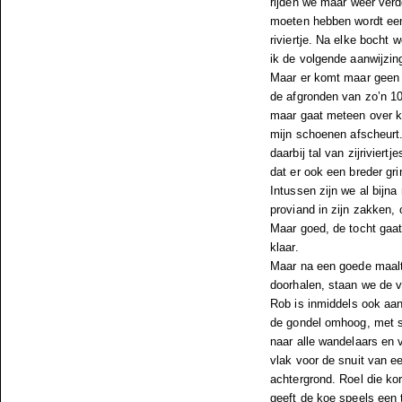
rijden we maar weer verd
moeten hebben wordt een
riviertje. Na elke bocht 
ik de volgende aanwijzin
Maar er komt maar geen e
de afgronden van zo’n 10 
maar gaat meteen over ko
mijn schoenen afscheurt.
daarbij tal van zijrivier
dat er ook een breder grin
Intussen zijn we al bijn
proviand in zijn zakken, 
Maar goed, de tocht gaat
klaar.
Maar na een goede maalt
doorhalen, staan we de v
Rob is inmiddels ook aan
de gondel omhoog, met st
naar alle wandelaars en 
vlak voor de snuit van 
achtergrond. Roel die kor
geeft de koe speels een 