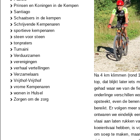
Prinsen en Koningen in de Kempen
Santiago
Schaatsers in de kempen
Schrijvende Kempenaren
sportieve kempenaren
steen voor steen
tonpraters
Tumaini
Verduurzamen
verenigingen
verhaal vertellingen
Verzamelaars
Na 4 km klimmen (rond 15
Vrijthof-Vrijthof
top, dat blijkt later ie
vrome Kempenaren
gehad waar we van de fie
wonen in Hulsel
onderlinge verschillen wo
Zorgen om de zorg
opsteekt, even de benen 
bereikt. Er volgen meer 
ontwaren we eindelijk ee
vlaai aan laten rukken v
koeienlvaai hebben, is v
om soep te maken, maar 