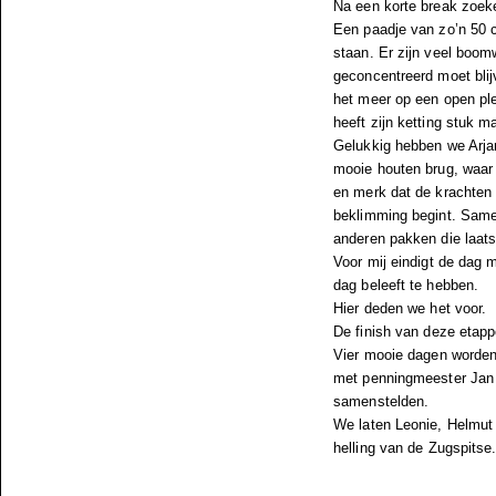
Na een korte break zoeke
Een paadje van zo’n 50 c
staan. Er zijn veel boom
geconcentreerd moet blijv
het meer op een open pl
heeft zijn ketting stuk m
Gelukkig hebben we Arjan
mooie houten brug, waar
en merk dat de krachten
beklimming begint. Samen
anderen pakken die laats
Voor mij eindigt de dag 
dag beleeft te hebben.
Hier deden we het voor.
De finish van deze etapp
Vier mooie dagen worden 
met penningmeester Jan 
samenstelden.
We laten Leonie, Helmut e
helling van de Zugspitse