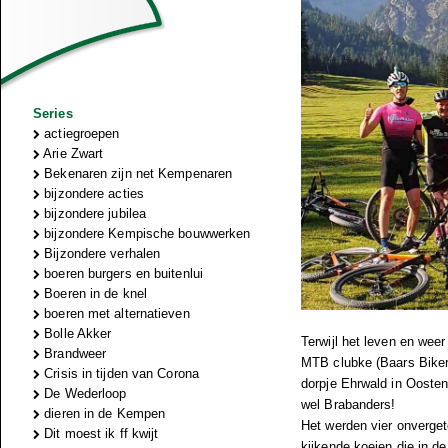
Series
actiegroepen
Arie Zwart
Bekenaren zijn net Kempenaren
bijzondere acties
bijzondere jubilea
bijzondere Kempische bouwwerken
Bijzondere verhalen
boeren burgers en buitenlui
Boeren in de knel
boeren met alternatieven
Bolle Akker
Terwijl het leven en wee
Brandweer
MTB clubke (Baars Bikers
Crisis in tijden van Corona
dorpje Ehrwald in Oosten
De Wederloop
wel Brabanders!
dieren in de Kempen
Het werden vier onverge
Dit moest ik ff kwijt
kijkende koeien die in d