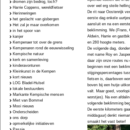
dromen zijn bedrog, toch?
over wel erg steile helli
Harrie Coppens, wereldfietser
De rit naar Oostenrijk ve
Herinneringen
eerste dag enkele uurtje
het geslacht van gisbergen
aansluit en na een eerste
Het zal je maar overkomen
beklimming. We (Frans, C
in het spoor van
Aldwin, Harrie en gastbi
kanjer
Kempenaer tot over de grens
en 280 hoogte meters.
Kempenaren rond de eeuwwisseling
De volgende dag, donder
Kempische natuur
met name Roy en Jasper,
kerk en samenleving
daar zijn onze routes nu
kinderavonturen
beginnen met een beklim
Kleinkunst in de Kempen
stijgingspercentages tus
kort nieuws
fietsen is, daarboven wo
LOG Bladel-Hulsel
boven bij een hutje uitko
lokale bestuurders
valt. Maar goed, voorlop
Markante Kempische mensen
worstjes). Na een afdali
Miet van Bommel
volgende beklimming beg
Mooi nieuws
De eerste kilometers gaan
Onderscheiden
middaguur) denkt niemand
ons dorp
smaakt het vast beter!
opmerkelijke initiatieven
Passie