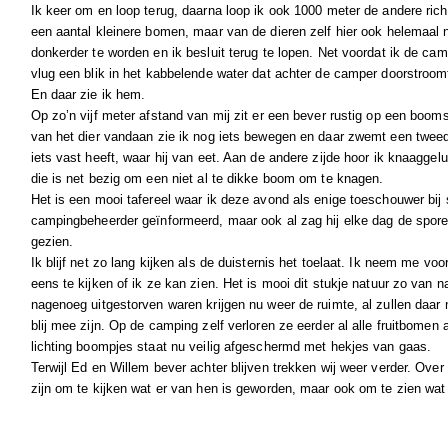
Ik keer om en loop terug, daarna loop ik ook 1000 meter de andere rich
een aantal kleinere bomen, maar van de dieren zelf hier ook helemaal ni
donkerder te worden en ik besluit terug te lopen. Net voordat ik de ca
vlug een blik in het kabbelende water dat achter de camper doorstroom
En daar zie ik hem.
Op zo’n vijf meter afstand van mij zit er een bever rustig op een boom
van het dier vandaan zie ik nog iets bewegen en daar zwemt een tweede
iets vast heeft, waar hij van eet. Aan de andere zijde hoor ik knaaggel
die is net bezig om een niet al te dikke boom om te knagen.
Het is een mooi tafereel waar ik deze avond als enige toeschouwer bij s
campingbeheerder geïnformeerd, maar ook al zag hij elke dag de sporen,
gezien.
Ik blijf net zo lang kijken als de duisternis het toelaat. Ik neem me v
eens te kijken of ik ze kan zien. Het is mooi dit stukje natuur zo van na
nagenoeg uitgestorven waren krijgen nu weer de ruimte, al zullen daar 
blij mee zijn. Op de camping zelf verloren ze eerder al alle fruitbome
lichting boompjes staat nu veilig afgeschermd met hekjes van gaas.
Terwijl Ed en Willem bever achter blijven trekken wij weer verder. Over
zijn om te kijken wat er van hen is geworden, maar ook om te zien wat