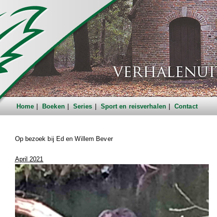
Home
Boeken
Series
Sport en reisverhalen
Contact
Op bezoek bij Ed en Willem Bever
April 2021