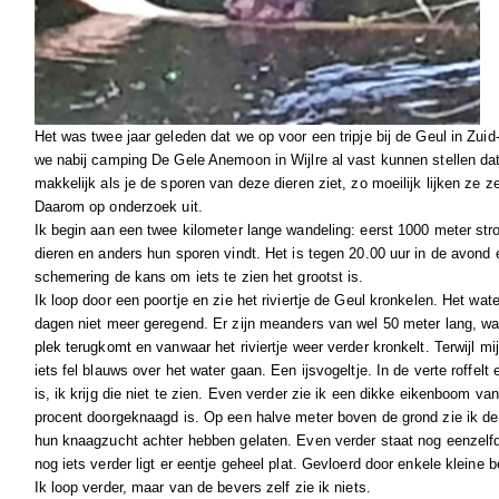
Het was twee jaar geleden dat we op voor een tripje bij de Geul in Zu
we nabij camping De Gele Anemoon in Wijlre al vast kunnen stellen dat 
makkelijk als je de sporen van deze dieren ziet, zo moeilijk lijken ze ze
Daarom op onderzoek uit.
Ik begin aan een twee kilometer lange wandeling: eerst 1000 meter str
dieren en anders hun sporen vindt. Het is tegen 20.00 uur in de avond 
schemering de kans om iets te zien het grootst is.
Ik loop door een poortje en zie het riviertje de Geul kronkelen. Het wate
dagen niet meer geregend. Er zijn meanders van wel 50 meter lang, waa
plek terugkomt en vanwaar het riviertje weer verder kronkelt. Terwijl mi
iets fel blauws over het water gaan. Een ijsvogeltje. In de verte roffel
is, ik krijg die niet te zien. Even verder zie ik een dikke eikenboom v
procent doorgeknaagd is. Op een halve meter boven de grond zie ik de
hun knaagzucht achter hebben gelaten. Even verder staat nog eenzelf
nog iets verder ligt er eentje geheel plat. Gevloerd door enkele kleine
Ik loop verder, maar van de bevers zelf zie ik niets.