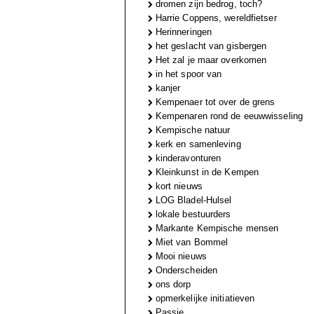
dromen zijn bedrog, toch?
Harrie Coppens, wereldfietser
Herinneringen
het geslacht van gisbergen
Het zal je maar overkomen
in het spoor van
kanjer
Kempenaer tot over de grens
Kempenaren rond de eeuwwisseling
Kempische natuur
kerk en samenleving
kinderavonturen
Kleinkunst in de Kempen
kort nieuws
LOG Bladel-Hulsel
lokale bestuurders
Markante Kempische mensen
Miet van Bommel
Mooi nieuws
Onderscheiden
ons dorp
opmerkelijke initiatieven
Passie