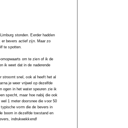
id-Limburg stonden. Eerder hadden
er bevers actief zijn. Maar zo
lf te spotten.
oomopwaarts om te zien of ik de
en ik weet dat in de naderende
r stroomt snel, ook al heeft het al
rna je weer vrijwel op dezelfde
jn ogen in het water speuren zie ik
t een specht, maar hoe nabij die ook
an wel 1 meter doorsnee die voor 50
 typische vorm die de bevers in
de boom in dezelfde toestand en
 bevers, indrukwekkend!